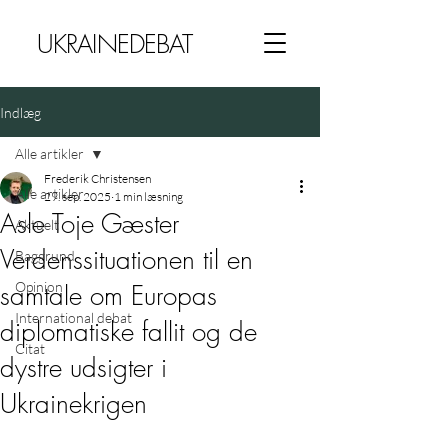
UKRAINEDEBAT
Indlæg
Alle artikler
Frederik Christensen
Alle artikler
29. sep. 2025
1 min læsning
Asle Toje Gæster
Aktuelt
Verdenssituationen til en
Baggrund
Opinion
samtale om Europas
International debat
diplomatiske fallit og de
Citat
dystre udsigter i
Ukrainekrigen