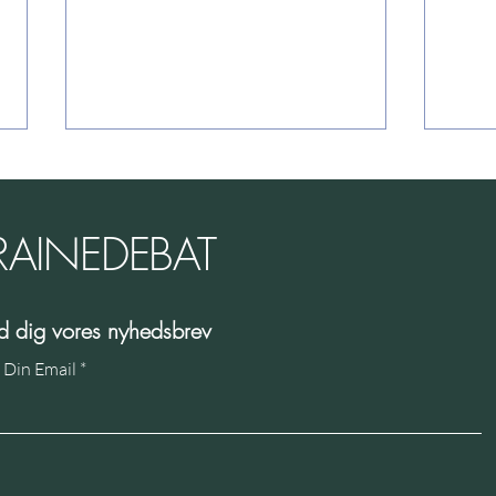
RAINEDEBAT
På s
ld dig vores nyhedsbrev
Hvorfor faldt Ukraine fra
 Din Email
hinanden?