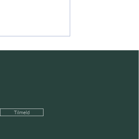
ammenbruddets rand
Tilmeld