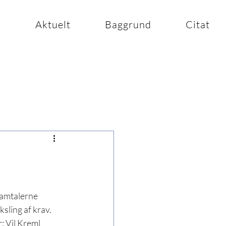
n
Aktuelt
Baggrund
Citat
samtalerne 
ling af krav. 
 Vil Kreml 