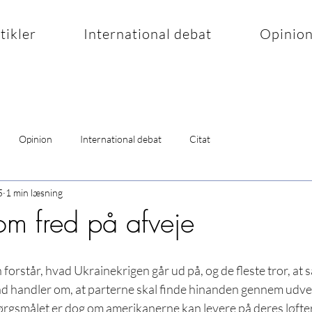
rtikler
International debat
Opinio
Opinion
International debat
Citat
5
1 min læsning
om fred på afveje
forstår, hvad Ukrainekrigen går ud på, og de fleste tror, at 
 handler om, at parterne skal finde hinanden gennem udveks
ørgsmålet er dog om amerikanerne kan levere på deres løfter: