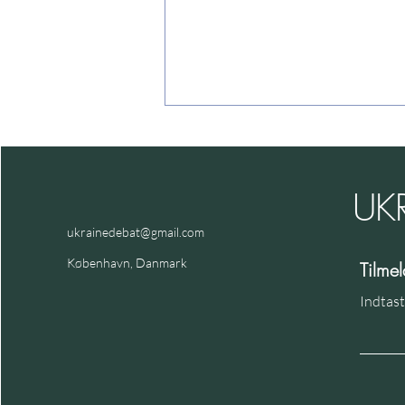
UK
Tabsratio, ect.
ukrainedebat@gmail.com
København, Danmark
Tilme
Indtast