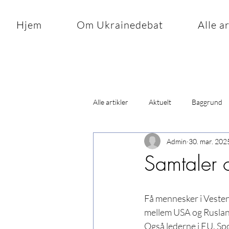
Hjem
Om Ukrainedebat
Alle a
Alle artikler
Aktuelt
Baggrund
Admin
30. mar. 202
Samtaler 
Få mennesker i Vesten 
mellem USA og Rusland
Også lederne i EU. Sp