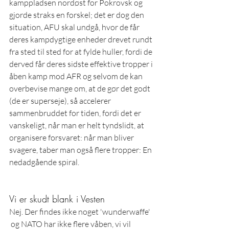
kamppladsen nordøst for Pokrovsk og 
gjorde straks en forskel; det er dog den 
situation, AFU skal undgå, hvor de får 
deres kampdygtige enheder drevet rundt 
fra sted til sted for at fylde huller, fordi de 
derved får deres sidste effektive tropper i 
åben kamp mod AFR og selvom de kan 
overbevise mange om, at de gør det godt 
(de er superseje), så accelerer 
sammenbruddet for tiden, fordi det er 
vanskeligt, når man er helt tyndslidt, at 
organisere forsvaret: når man bliver 
svagere, taber man også flere tropper: En 
nedadgående spiral. 
Vi er skudt blank i Vesten
Nej. Der findes ikke noget 'wunderwaffe' 
 og NATO har ikke flere våben, vi vil 