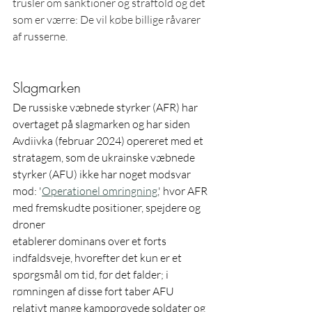
trusler om sanktioner og straftold og det 
som er værre: De vil købe billige råvarer 
af russerne.
Slagmarken
De russiske væbnede styrker (AFR) har 
overtaget på slagmarken og har siden 
Avdiivka (februar 2024) opereret med et 
stratagem, som de ukrainske væbnede 
styrker (AFU) ikke har noget modsvar 
mod: '
Operationel omringning
,' hvor AFR 
med fremskudte positioner, spejdere og 
droner
etablerer dominans over et forts 
indfaldsveje, hvorefter det kun er et 
spørgsmål om tid, før det falder; i 
rømningen af disse fort taber AFU 
relativt mange kampprøvede soldater og 