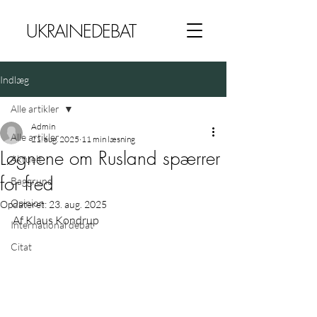
UKRAINEDEBAT
Indlæg
Alle artikler
Admin
Alle artikler
21. aug. 2025
11 min læsning
Løgnene om Rusland spærrer
Aktuelt
for fred
Baggrund
Opinion
Opdateret:
23. aug. 2025
Af Klaus Kondrup
International debat
Citat