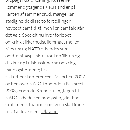
propagandafortælling: Russerne 
kommer og tager os + Rusland er på 
kanten af sammenbrud; mange kan 
stadig holde disse to fortællinger i 
hovedet samtidigt, men i en samtale går 
det galt. Specielt nu hvor forløbet 
omkring sikkerhedsdilemmaet mellem 
Moskva og NATO erkendes som 
omdrejningspunktet for konflikten og 
dukker op i diskussionerne omkring 
middagsbordene; Fra 
sikkerhedskonferencen i München 2007 
og hen over NATO-topmødet i Bukarest 
2008, ændrede Kreml stillingtagen til 
NATO-udvidelsen mod øst og det har 
skabt den situation, som vi nu skal finde 
ud af at leve med i 
Ukraine
.