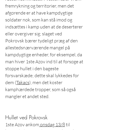
fremrykning og territorier, men det 
afgørende er at have kampdygtige 
soldater nok, som kan stå imod og 
indsættes i kamp uden at de deserterer 
eller overgiver sig; slaget ved 
Pokrovsk bærer tydeligt præg af den 
allestedsnærværende mangel på 
kampdygtige enheder, for eksempel, da 
man hiver 1ste Azov ind til at forsøge at 
stoppe hullet i den bageste 
forsvarskæde; dette skal lykkedes for 
dem (
Takacs
), men det koster 
kamphærdede tropper, som så også 
mangler et andet sted. 
Hullet ved Pokrovsk
1ste Azov ankom
 onsdag 13/8
 til 