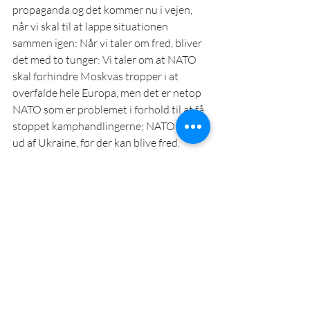
propaganda og det kommer nu i vejen, 
når vi skal til at lappe situationen 
sammen igen: Når vi taler om fred, bliver 
det med to tunger: Vi taler om at NATO 
skal forhindre Moskvas tropper i at 
overfalde hele Europa, men det er netop 
NATO som er problemet i forhold til at få 
stoppet kamphandlingerne; NATO skal 
ud af Ukraine, før der kan blive fred.
Et synspunkt
Vi skal have virkeligheden med, når vi 
skal finde ud af, hvad vi skal gøre, ellers 
bliver det ved med at gå galt. Min pointe 
er, at når vi handler ud fra virkeligheden, 
kan vi tage beslutninger, som kan give 
resultater for os i udenrigs- og 
sikkerhedspolitikken; det nægter vi 