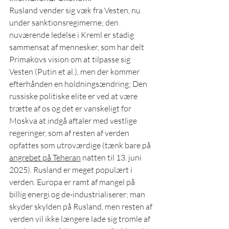
Rusland vender sig væk fra Vesten, nu 
under sanktionsregimerne; den 
nuværende ledelse i Kreml er stadig 
sammensat af mennesker, som har delt 
Primakovs vision om at tilpasse sig 
Vesten (Putin et al.), men der kommer 
efterhånden en holdningsændring; Den 
russiske politiske elite er ved at være 
trætte af os og det er vanskeligt for 
Moskva at indgå aftaler med vestlige 
regeringer, som af resten af verden 
opfattes som utroværdige (tænk bare på 
angrebet på Teheran
 natten til 13. juni 
2025). Rusland er meget populært i 
verden. Europa er ramt af mangel på 
billig energi og de-industrialiserer; man 
skyder skylden på Rusland, men resten af 
verden vil ikke længere lade sig tromle af 