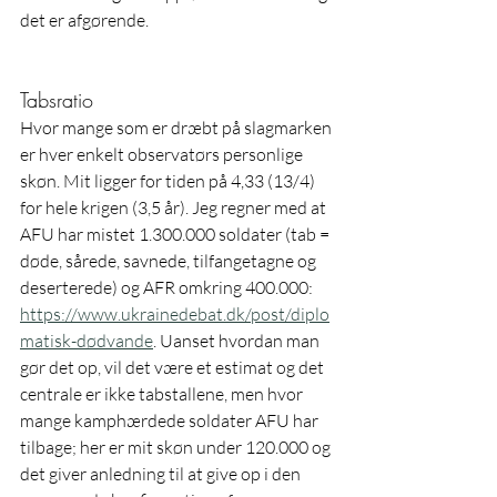
det er afgørende.
Tabsratio
Hvor mange som er dræbt på slagmarken 
er hver enkelt observatørs personlige 
skøn. Mit ligger for tiden på 4,33 (13/4) 
for hele krigen (3,5 år). Jeg regner med at 
AFU har mistet 1.300.000 soldater (tab = 
døde, sårede, savnede, tilfangetagne og 
deserterede) og AFR omkring 400.000: 
https://www.ukrainedebat.dk/post/diplo
matisk-dødvande
. Uanset hvordan man 
gør det op, vil det være et estimat og det 
centrale er ikke tabstallene, men hvor 
mange kamphærdede soldater AFU har 
tilbage; her er mit skøn under 120.000 og 
det giver anledning til at give op i den 