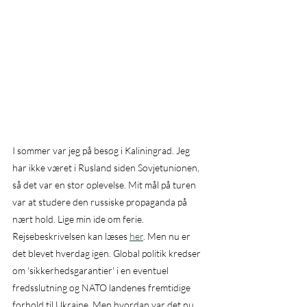
I sommer var jeg på besøg i Kaliningrad. Jeg 
har ikke været i Rusland siden Sovjetunionen, 
så det var en stor oplevelse. Mit mål på turen 
var at studere den russiske propaganda på 
nært hold. Lige min ide om ferie. 
Rejsebeskrivelsen kan læses 
her
. Men nu er 
det blevet hverdag igen. Global politik kredser 
om 'sikkerhedsgarantier' i en eventuel 
fredsslutning og NATO landenes fremtidige 
forhold til Ukraine. Men hvordan var det nu 