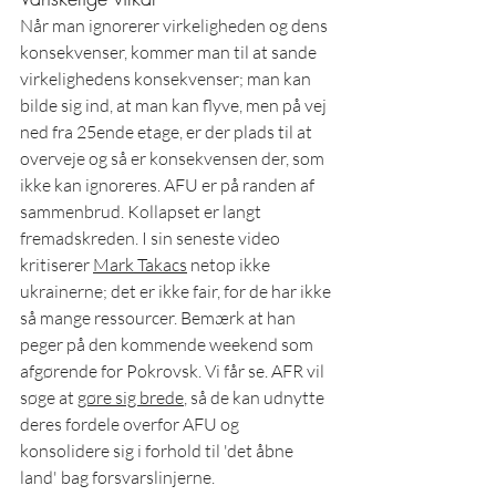
Når man ignorerer virkeligheden og dens 
konsekvenser, kommer man til at sande 
virkelighedens konsekvenser; man kan 
bilde sig ind, at man kan flyve, men på vej 
ned fra 25ende etage, er der plads til at 
overveje og så er konsekvensen der, som 
ikke kan ignoreres. AFU er på randen af 
sammenbrud. Kollapset er langt 
fremadskreden. I sin seneste video 
kritiserer 
Mark Takacs
 netop ikke 
ukrainerne; det er ikke fair, for de har ikke 
så mange ressourcer. Bemærk at han 
peger på den kommende weekend som 
afgørende for Pokrovsk. Vi får se. AFR vil 
søge at 
gøre sig brede
, så de kan udnytte 
deres fordele overfor AFU og 
konsolidere sig i forhold til 'det åbne 
land' bag forsvarslinjerne.