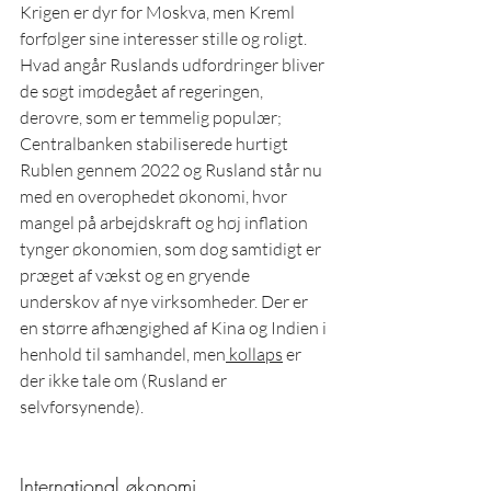
Krigen er dyr for Moskva, men Kreml 
forfølger sine interesser stille og roligt. 
Hvad angår Ruslands udfordringer bliver 
de søgt imødegået af regeringen, 
derovre, som er temmelig populær; 
Centralbanken stabiliserede hurtigt 
Rublen gennem 2022 og Rusland står nu 
med en overophedet økonomi, hvor 
mangel på arbejdskraft og høj inflation 
tynger økonomien, som dog samtidigt er 
præget af vækst og en gryende 
underskov af nye virksomheder. Der er 
en større afhængighed af Kina og Indien i 
henhold til samhandel, men
 kollaps
 er 
der ikke tale om (Rusland er 
selvforsynende).
International økonomi