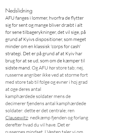
Nedslidning
AFU fanges i lommer, hvorfra de flytter 
sig for sent og mange bliver dræbt i alt 
for sene tilbagerykninger, det vil sige, på 
grund af Kyivs dispositioner, som meget 
minder om en klassisk 'corps for cash' 
strategi. Det er på grund af at Kyiv har 
brug for at se ud, som om de kæmper til 
sidste mand. 
Og AFU 
har
 store tab; nej, 
russerne angriber ikke ved at storme fort 
med store tab til følge og evner i høj grad 
at øge deres antal 
kamphærdede soldater mens de 
decimerer fjendens antal kamphærdede 
soldater: dette er det centrale; ren 
Clausewitz
: nedkæmp fjenden og forlang 
derefter hvad du vil have. Det er 
russernes mindset. I Vesten taler vi om 