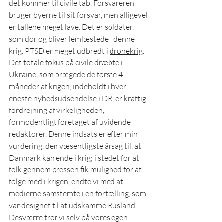
det kommer til civile tab. Forsvareren 
bruger byerne til sit forsvar, men alligevel 
er tallene meget lave. Det er soldater, 
som dør og bliver lemlæstede i denne 
krig. PTSD er meget udbredt i 
dronekrig
. 
Det totale fokus på civile dræbte i 
Ukraine, som prægede de første 4 
måneder af krigen, indeholdt i hver 
eneste nyhedsudsendelse i DR, er kraftig 
fordrejning af virkeligheden, 
formodentligt foretaget af uvidende 
redaktører. Denne indsats er efter min 
vurdering, den væsentligste årsag til, at 
Danmark kan ende i krig; i stedet for at 
folk gennem pressen fik mulighed for at 
følge med i krigen, endte vi med at 
medierne samstemte i en fortælling, som 
var designet til at udskamme Rusland. 
Desværre tror vi selv på vores egen 