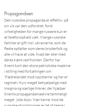
Propagandaen
Den russiske propaganda er effektiv; på 
sin vis var den udfordret, fordi 
virkeligheden for mange russere kun er 
et telefonopkald væk: Mange russiske 
familier er gift ind i ukrainerne, som de 
fleste opfatter som deres broderfolk og 
alle vil have at vide, hvad der sker med 
deres kære ved fronten. Derfor har 
Kreml kørt den store patriotiske maskine 
i stilling med fortællingen om 
'Fædrelandet mod nazisterne' og her er 
regimet i Kyiv meget behjælpelige med 
insignia og særlige hilsner, der hjælper 
Kremls propagandamaskine temmeligt 
meget. 1ste Azov 'hær kerne' mod de 
russiske stormtropper er let at tegne i 