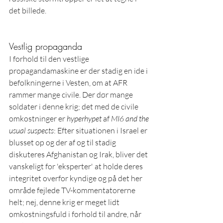
det billede.
Vestlig propaganda
I forhold til den vestlige 
propagandamaskine er der stadig en ide i 
befolkningerne i Vesten, om at AFR 
rammer mange civile. Der dør mange 
soldater i denne krig; det med de civile 
omkostninger er 
hyperhypet
 af 
MI6 and the 
usual suspects
: Efter situationen i Israel er 
blusset op og der af og til stadig 
diskuteres Afghanistan og Irak, bliver det 
vanskeligt for 'eksperter' at holde deres 
integritet overfor kyndige og på det her 
område fejlede TV-kommentatorerne 
helt; nej, denne krig er meget lidt 
omkostningsfuld i forhold til andre, når 