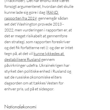
(Mackinder). Det har endnu ikke været 
forsøgt argumenteret, hvordan det skulle 
kunne lade sig gøre i dag (
RAND 
rapporten fra 2019
: gennemgår sådan 
set det Washington prøvede 2013 - 
2022, men vurderingen i rapporten er, at 
det er meget risikabelt at gennemføre 
den strategi, som rapporten foreskriver 
og det fik forfatterne ret i): og der er intet 
tegn på, at det vil 
kunne lykkedes at 
destabilisere Rusland
 gennem 
påvirkninger udefra. Ukrainekrigen har 
styrket den politiske enhed i Rusland og 
sat de russiske økonomiske eliters 
dagsorden om at tækkes Vesten for 
enhver pris, ud på et sidespor. 
Nationaløkonomi