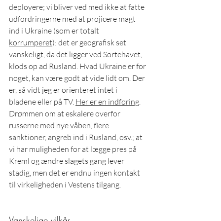
deployere; vi bliver ved med ikke at fatte 
udfordringerne med at projicere magt 
ind i Ukraine (som er totalt 
korrumperet
): det er geografisk set 
vanskeligt, da det ligger ved Sortehavet, 
klods op ad Rusland. Hvad Ukraine er for 
noget, kan være godt at vide lidt om. Der 
er, så vidt jeg er orienteret intet i 
bladene eller på TV. 
Her er en indføring
. 
Drømmen om at eskalere overfor 
russerne med nye våben, flere 
sanktioner, angreb ind i Rusland, osv.; at 
vi har muligheden for at lægge pres på 
Kreml og ændre slagets gang lever 
stadig, men det er endnu ingen kontakt 
til virkeligheden i Vestens tilgang.
Vanskelige vilkår