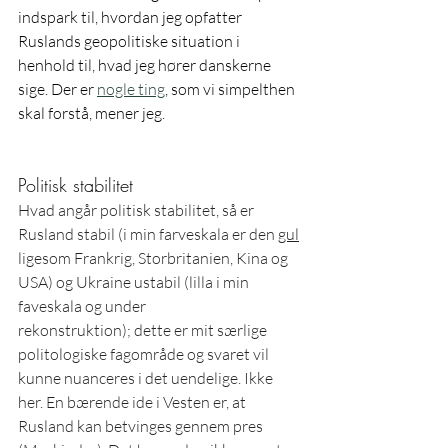
indspark til, hvordan jeg opfatter 
Ruslands geopolitiske situation i 
henhold til, hvad jeg hører danskerne 
sige. Der er 
nogle ting
, som vi simpelthen 
skal forstå, mener jeg.
Politisk stabilitet
Hvad angår politisk stabilitet, så er 
Rusland stabil (i min farveskala er den 
gul
ligesom Frankrig, Storbritanien, Kina og 
USA) og Ukraine ustabil (lilla i min 
faveskala og under 
rekonstruktion); dette er mit særlige 
politologiske fagområde og svaret vil 
kunne nuanceres i det uendelige. Ikke 
her. En bærende ide i Vesten er, at 
Rusland kan betvinges gennem pres 