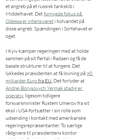
et angreb på et russisk tankskib i 
Middelhavet. Det 
fornyede fokus på 
Odessa er intensiveret
 i kølvandet på 
disse angreb. Spændingen i Sortehavet er 
øget.  
I Kyiv kæmper regeringen med at holde 
sammen på sit flertal i Radaen og få de 
basale strukturer til at fungere. Det 
lykkedes præsidenten at få lovning på 
90 
milliarder Euro
 fra EU.
 Det forlyder at 
Andrei Borysovych Yermak stadig er 
operativ
, ligesom tidligere 
forsvarsminister Rustem Umerov fra sit 
eksil i USA fortsætter i sin rolle som 
udsending i kontakt med amerikanske 
regeringsrepræsentanter. To særlige 
rådgivere til præsidentens kontor 