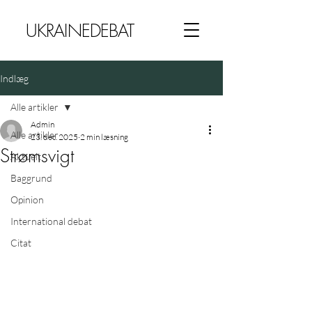
UKRAINEDEBAT
Indlæg
Alle artikler
Admin
Alle artikler
23. dec. 2025
2 min læsning
Strømsvigt
Aktuelt
Baggrund
Opinion
International debat
Citat