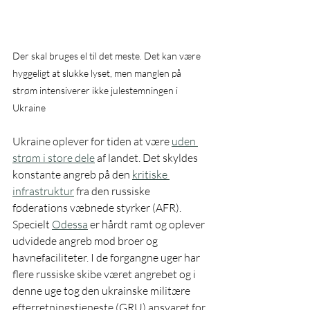
Der skal bruges el til det meste. Det kan være 
hyggeligt at slukke lyset, men manglen på 
strøm intensiverer ikke julestemningen i 
Ukraine
Ukraine oplever for tiden at være 
uden 
strøm i store dele
 af landet. Det skyldes 
konstante angreb på den 
kritiske 
infrastruktur
 fra den russiske 
føderations væbnede styrker (AFR). 
Specielt 
Odessa
 er hårdt ramt og oplever 
udvidede angreb mod broer og 
havnefaciliteter. I de forgangne uger har 
flere russiske skibe været angrebet og i 
denne uge tog den ukrainske militære 
efterretningstjeneste (GRU) ansvaret for 