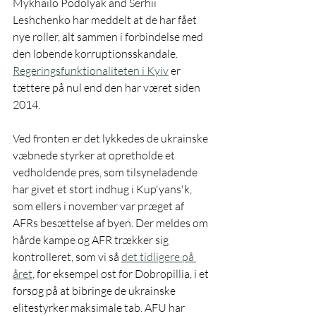
Mykhailo Podolyak and Serhii 
Leshchenko har meddelt at de har fået 
nye roller, alt sammen i forbindelse med 
den løbende korruptionsskandale. 
Regeringsfunktionaliteten i Kyiv
 er 
tættere på nul end den har været siden 
2014. 
Ved fronten er det lykkedes de ukrainske 
væbnede styrker at opretholde et 
vedholdende pres, som tilsyneladende 
har givet et stort indhug i Kup'yans'k, 
som ellers i november var præget af 
AFRs besættelse af byen. Der meldes om 
hårde kampe og AFR trækker sig 
kontrolleret, som vi så 
det tidligere på 
året
,
 for eksempel øst for Dobropillia, i et 
forsøg på at bibringe de ukrainske 
elitestyrker maksimale tab. AFU har 