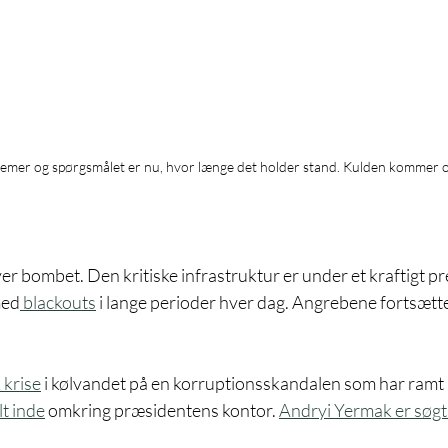
blemer og spørgsmålet er nu, hvor længe det holder stand. Kulden kommer o
er bombet. Den kritiske infrastruktur er under et kraftigt pre
med
 blackouts
 i lange perioder hver dag. Angrebene fortsætte
k krise
 i kølvandet på en korruptionsskandalen som har ramt 
t inde
 omkring præsidentens kontor. 
Andryi Yermak er søgt 