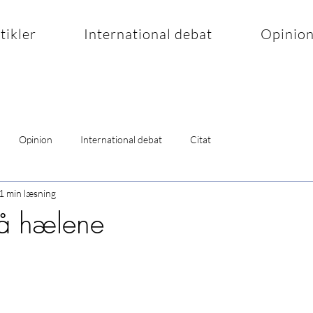
rtikler
International debat
Opinio
Opinion
International debat
Citat
1 min læsning
på hælene