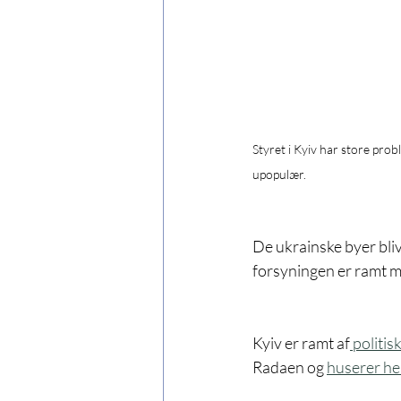
Styret i Kyiv har store pro
upopulær.
De ukrainske byer bliv
forsyningen er ramt 
Kyiv er ramt af
 politis
Radaen og 
huserer hel