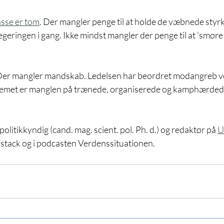
asse er tom
. Der mangler penge til at holde de væbnede styrk
geringen i gang. Ikke mindst mangler der penge til at 'smøre
. Der mangler mandskab. Ledelsen har beordret modangreb v
emet er manglen på trænede, organiserede og kamphærdede
litikkyndig (cand. mag. scient. pol. Ph. d.) og redaktør på 
U
stack og i podcasten Verdenssituationen. 