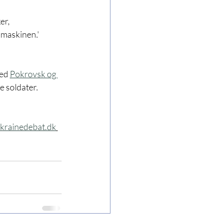
er, 
 maskinen.' 
ed 
Pokrovsk og 
 soldater.
krainedebat.dk