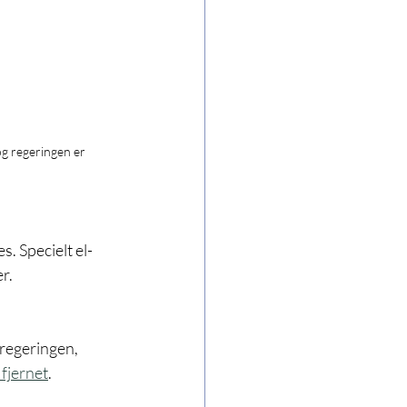
g regeringen er 
s. Specielt el-
r.
regeringen, 
fjernet
.