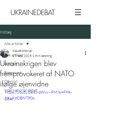
UKRAINEDEBAT
Indlæg
Alle artikler
klauskondrup
Alle artikler
19. sep. 2025
1 min læsning
Ukrainekrigen blev
Aktuelt
fremprovokeret af NATO
Baggrund
Opinion
ifølge øjenvidne
International debat
https://youtu.be/sJ-pWvv--FM?si=FHk-
bKuKdDBNTP0o
Citat