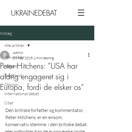
UKRAINEDEBAT
Indlæg
Alle artikler
Admin
Alle artikler
26. feb. 2025
1 min læsning
Peter Hitchens: ”USA har
Aktuelt
aldrig engageret sig i
Baggrund
Opinion
Europa, fordi de elsker os”
International debat
Citat
Den britiske forfatter og kommentator, 
Peter Hitchens, er en ensom,  
konservativ stemme  i den britiske debat. 
Her opfordrer han de europæiske lande 