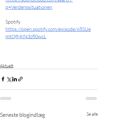
q=Verdenssituationen
Spotify
https://open.spotify.com/episode/68SUe
mtQftjKf43zfl0wcL
Aktuelt
Seneste blogindlæg
Se alle