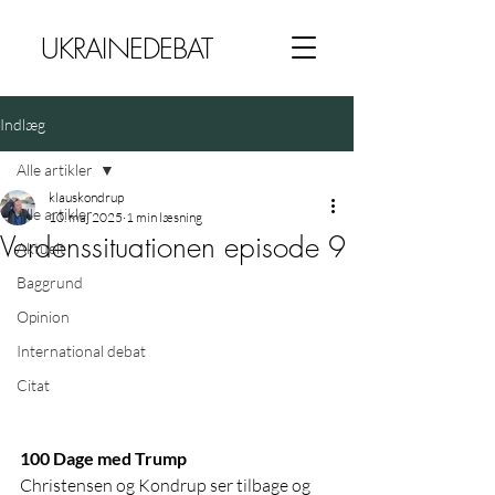
UKRAINEDEBAT
Indlæg
Alle artikler
klauskondrup
Alle artikler
10. maj 2025
1 min læsning
Verdenssituationen episode 9
Aktuelt
Baggrund
Opinion
International debat
Citat
100 Dage med Trump
Christensen og Kondrup ser tilbage og 