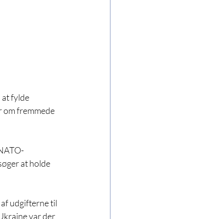
at fylde 
ter om fremmede 
l NATO-
søger at holde 
 udgifterne til 
kraine var der 