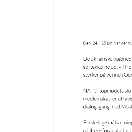
Den  24. - 25 juni var der 
De ukrainske væbnede
sprækkerne ud, vil fro
styrker på vej ind i O
NATO-topmødets slutdo
medlemskab er ufravige
dialog igang med Mosk
Forskellige målsætnin
militære foranstaltni