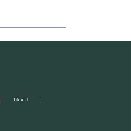
ammenbruddets rand
Tilmeld