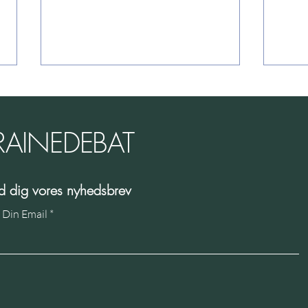
RAINEDEBAT
På s
ld dig vores nyhedsbrev
Paradigmernes sammenstød og
 Din Email
den kognitive dissonans