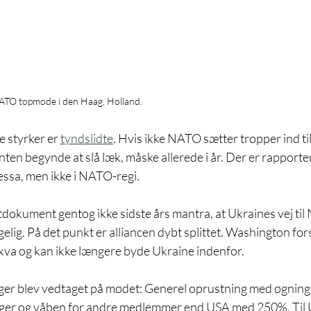
NATO topmøde i den Haag, Holland. 
 styrker er 
tyndslidte
. Hvis ikke NATO sætter tropper ind til 
nten begynde at slå læk, måske allerede i år. Der er rappor
dessa, men ikke i NATO-regi.
kument gentog ikke sidste års mantra, at Ukraines vej ti
lig. På det punkt er alliancen dybt splittet. Washington for
va og kan ikke længere byde Ukraine indenfor.
ger blev vedtaget på mødet: Generel oprustning med øgning af
nger og våben for andre medlemmer end USA med 250%. Til U