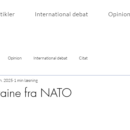
rtikler
International debat
Opinio
Opinion
International debat
Citat
un. 2025
1 min læsning
Ukraine fra NATO