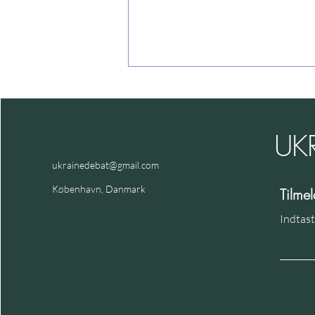
UK
Tabsratio, ect.
ukrainedebat@gmail.com
København, Danmark
Tilme
Indtast