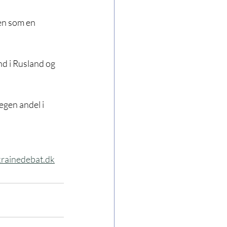
d i Rusland og 
egen andel i 
rainedebat.dk