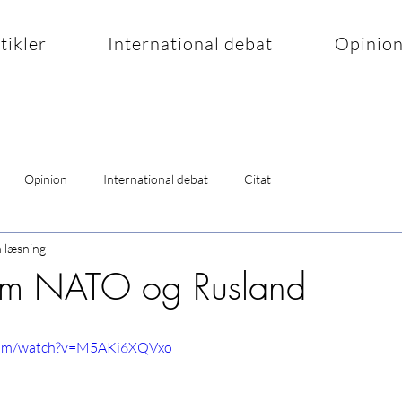
rtikler
International debat
Opinio
Opinion
International debat
Citat
n læsning
lem NATO og Rusland
.com/watch?v=M5AKi6XQVxo