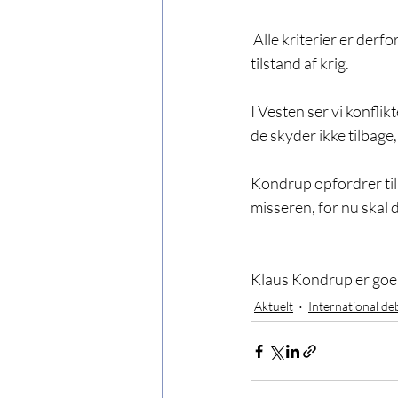
 Alle kriterier er derfor opfyldt for, at vi fra en faglig betragtning opfatter situationen som en 
tilstand af krig. 
I Vesten ser vi konfl
de skyder ikke tilbage
Kondrup opfordrer til,
misseren, for nu skal d
Klaus Kondrup er goepo
Aktuelt
International de