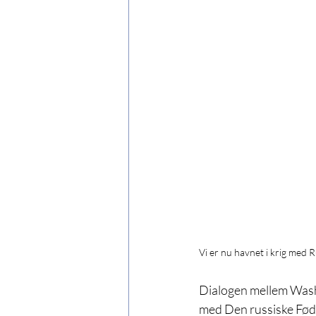
Vi er nu havnet i krig med Ru
Dialogen mellem Washi
med Den russiske Fød