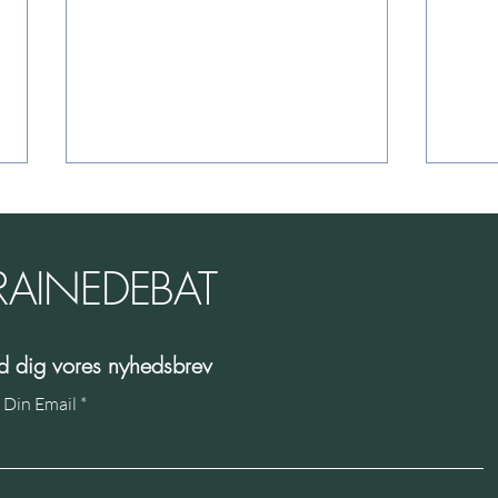
RAINEDEBAT
ld dig vores nyhedsbrev
Hvorfor faldt Ukraine fra
Para
 Din Email
hinanden?
den k