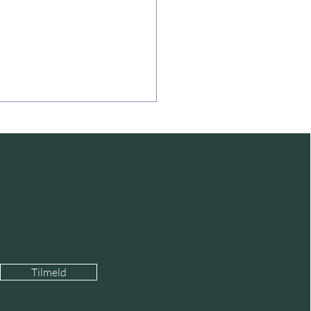
digmernes sammenstød og
ognitive dissonans
Tilmeld