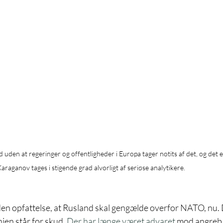
uden at regeringer og offentligheder i Europa tager notits af det, og det er
raganov tages i stigende grad alvorligt af seriøse analytikere.
 opfattelse, at Rusland skal gengælde overfor NATO, nu. D
ien står for skud. 
Der har længe været advaret 
mod angreb i