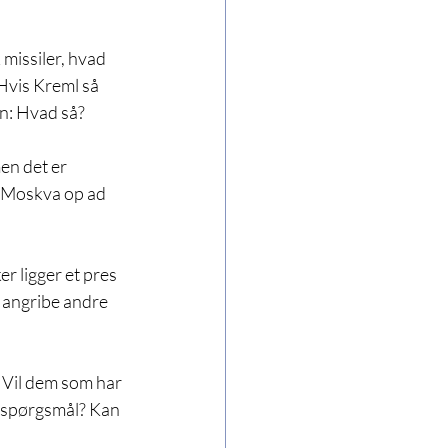
missiler, hvad 
 Hvis Kreml så 
n: Hvad så?
en det er 
e Moskva op ad 
 ligger et pres 
t angribe andre 
Vil dem som har 
e spørgsmål? Kan 