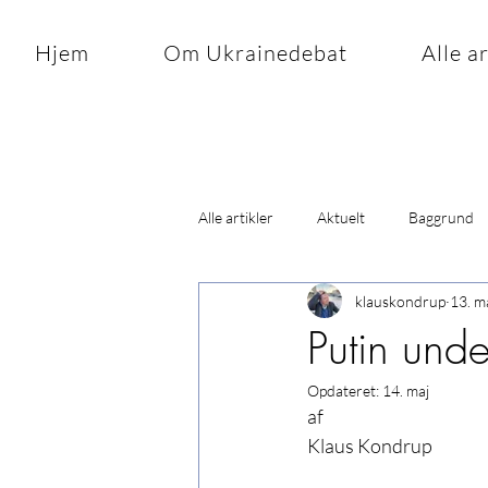
Hjem
Om Ukrainedebat
Alle a
Alle artikler
Aktuelt
Baggrund
klauskondrup
13. m
Putin unde
Opdateret:
14. maj
af
Klaus Kondrup