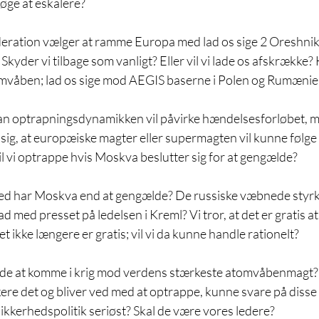
øge at eskalere?
eration vælger at ramme Europa med lad os sige 2 Oreshnik 
? Skyder vi tilbage som vanligt? Eller vil vi lade os afskrække?
tomvåben; lad os sige mod AEGIS baserne i Polen og Rumænie
an optrapningsdynamikken vil påvirke hændelsesforløbet, m
le sig, at europæiske magter eller supermagten vil kunne følg
Vil vi optrappe hvis Moskva beslutter sig for at gengælde? 
d har Moskva end at gengælde? De russiske væbnede styrker
d med presset på ledelsen i Kreml? Vi tror, at det er gratis a
 ikke længere er gratis; vil vi da kunne handle rationelt? 
ide at komme i krig mod verdens stærkeste atomvåbenmagt? 
ere det og bliver ved med at optrappe, kunne svare på diss
ikkerhedspolitik seriøst? Skal de være vores ledere?