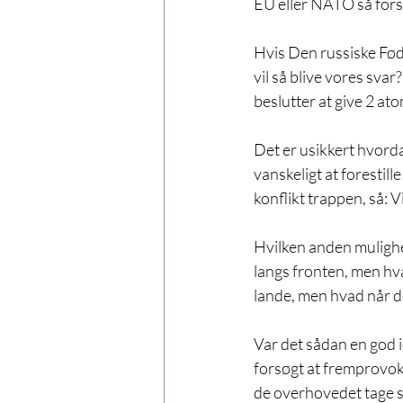
EU eller NATO så fors
Hvis Den russiske Fød
vil så blive vores svar
beslutter at give 2 a
Det er usikkert hvord
vanskeligt at forestil
konflikt trappen, så: 
Hvilken anden mulighe
langs fronten, men hva
lande, men hvad når det
Var det sådan en god 
forsøgt at fremprovok
de overhovedet tage s