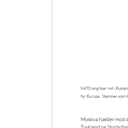
NATO angriber ind i Rusland 
for Europa.  Stemmer som Ka
Moskva hælder mod den
Tyskland og Storbritan