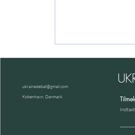
UK
Tabsratio, ect.
ukrainedebat@gmail.com
København, Danmark
Tilme
Indtast