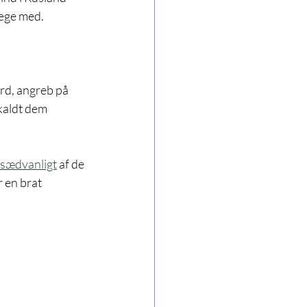
lege med. 
ord, angreb på 
kaldt dem 
 sædvanligt
 af de 
r en brat 