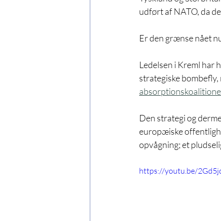
udført af NATO, da de
Er den grænse nået n
Ledelsen i Kreml har h
strategiske bombefly, 
absorptionskoalition
Den strategi og dermed
europæiske offentligh
opvågning; et pludseli
https://youtu.be/2Gd5