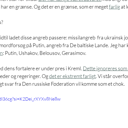
 har en grænse. Og det er en grænse, som er meget 
farlig
 at 
u?
idtil ladet disse angreb passere: missilangreb  fra ukrainsk j
mordforsøg på Putin, angreb fra De baltiske Lande. Jeg har 
en
: Putin, Ushakov, Belousov, Gerasimov.
 dens fortalere er under pres i Kreml. 
Dette ignoreres som
eder og regeringer. Og 
det er ekstremt farligt
. Vi står overfo
gt svar fra Den russiske Føderation vil komme som et chok. 
jdl36cg?si=K2Dei_rXYXv8Ne8w