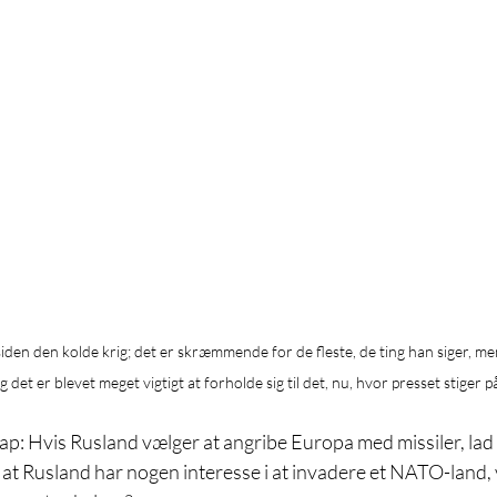
en den kolde krig; det er skræmmende for de fleste, de ting han siger, men
et er blevet meget vigtigt at forholde sig til det, nu, hvor presset stiger på
pap: Hvis Rusland vælger at angribe Europa med missiler, lad
g, at Rusland har nogen interesse i at invadere et NATO-land, 