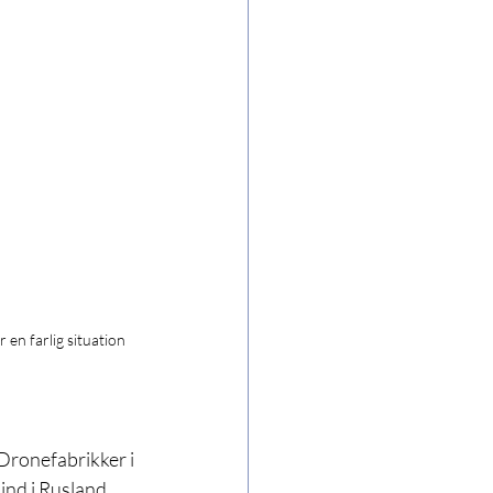
 en farlig situation 
ronefabrikker i 
nd i Rusland 