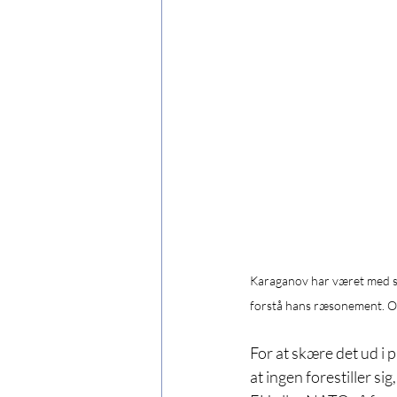
Karaganov har været med sid
forstå hans ræsonement. Og d
For at skære det ud i 
at ingen forestiller si