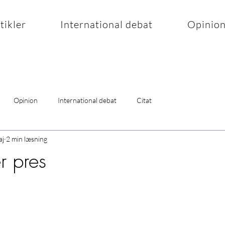
rtikler
International debat
Opinio
Opinion
International debat
Citat
aj
2 min læsning
r pres