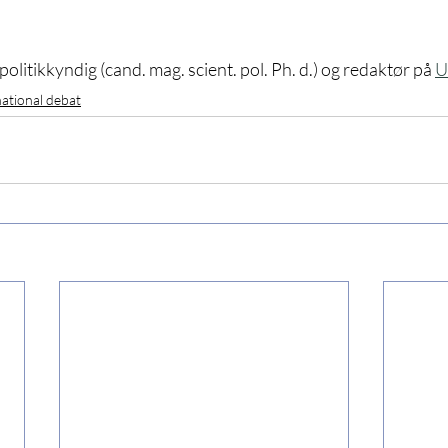
litikkyndig (cand. mag. scient. pol. Ph. d.) og redaktør på 
U
national debat