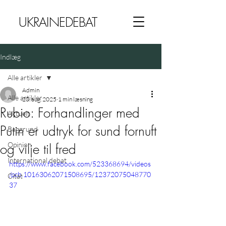
UKRAINEDEBAT
Indlæg
Alle artikler
Admin
Alle artikler
20. aug. 2025
1 min læsning
Rubio: Forhandlinger med
Aktuelt
Putin er udtryk for sund fornuft
Baggrund
Opinion
og vilje til fred
International debat
https://www.facebook.com/523368694/videos
/pcb.10163062071508695/12372075048770
Citat
37