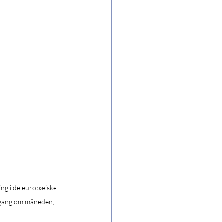
ing i de europæiske 
n gang om måneden, 