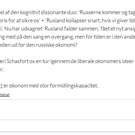
l af den kognitivt dissonante duo: 'Russerne kommer og tag
is for at sikre os' + 'Rusland kollapser snart, hvis vi giver lidt
i.' Nu har udsagnet 'Rusland falder sammen,' fået et nyt ansig
g med på den sang en overgang, men for tiden er i den ande
eden ud før den russiske økonomi?
oeri Schasfort os en tur igennem de liberale økonomers ideer
r.
rt
 er økonom med stor formidlingskapacitet.
 debat