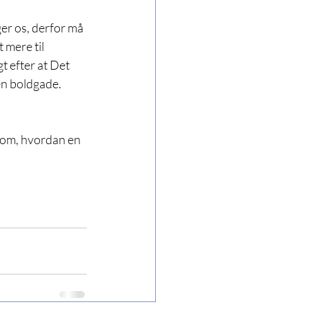
er os, derfor må 
 mere til 
t efter at Det 
n boldgade. 
 om, hvordan en 