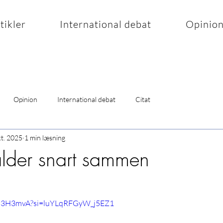
rtikler
International debat
Opinio
Opinion
International debat
Citat
kt. 2025
1 min læsning
alder snart sammen
Yb3H3mvA?si=luYLqRFGyW_j5EZ1