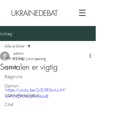
UKRAINEDEBAT
Indlæg
Alle artikler
Admin
Alle artikler
31. maj
1 min læsning
Samtalen er vigtig
Aktuelt
Baggrund
Opinion
https://youtu.be/2vD3R3iwUyM?
International debat
si=NNZPcfsKqKvrdd4E
Citat