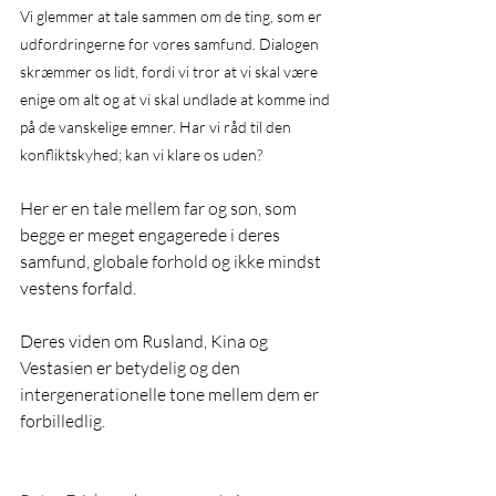
Vi glemmer at tale sammen om de ting, som er 
udfordringerne for vores samfund. Dialogen 
skræmmer os lidt, fordi vi tror at vi skal være 
enige om alt og at vi skal undlade at komme ind 
på de vanskelige emner. Har vi råd til den 
konfliktskyhed; kan vi klare os uden?
Her er en tale mellem far og søn, som 
begge er meget engagerede i deres 
samfund, globale forhold og ikke mindst 
vestens forfald.
Deres viden om Rusland, Kina og 
Vestasien er betydelig og den 
intergenerationelle tone mellem dem er 
forbilledlig.