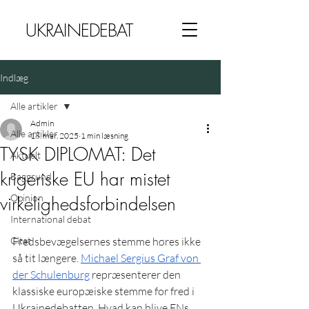
UKRAINEDEBAT
Indlæg
Alle artikler
Admin
Alle artikler
18. mar. 2025
1 min læsning
TYSK DIPLOMAT: Det
Aktuelt
krigeriske EU har mistet
Baggrund
Opinion
virkelighedsforbindelsen
International debat
Citat
Fredsbevægelsernes stemme høres ikke 
så tit længere. 
Michael Sergius Graf von 
der Schulenburg
 repræsenterer den 
klassiske europæiske stemme for fred i 
Ukrainedebatten. Hvad kan blive FNs 