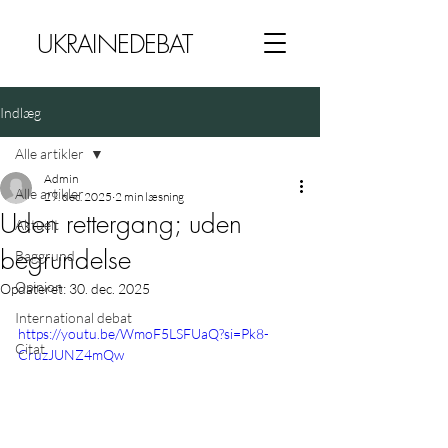
UKRAINEDEBAT
Indlæg
Alle artikler
Admin
Alle artikler
29. dec. 2025
2 min læsning
Uden rettergang; uden
Aktuelt
begrundelse
Baggrund
Opinion
Opdateret:
30. dec. 2025
International debat
https://youtu.be/WmoF5LSFUaQ?si=Pk8-
Citat
CruzJUNZ4mQw