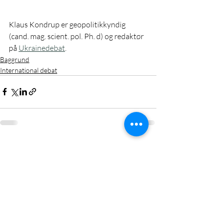
Klaus Kondrup er geopolitikkyndig 
(cand. mag. scient. pol. Ph. d) og redaktør 
på 
Ukrainedebat
. 
Baggrund
International debat
Seneste blogindlæg
Se alle