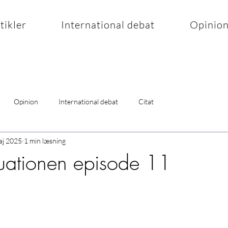
rtikler
International debat
Opinio
Opinion
International debat
Citat
aj 2025
1 min læsning
tuationen episode 11