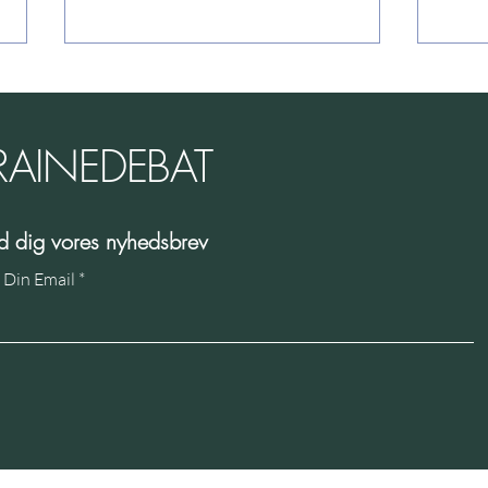
RAINEDEBAT
På s
ld dig vores nyhedsbrev
Paradigmernes sammenstød og
 Din Email
den kognitive dissonans