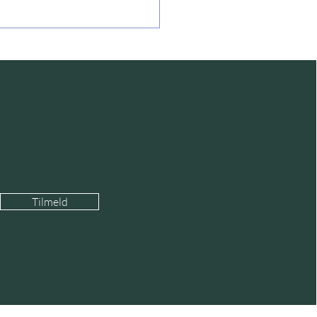
ammenbruddets rand
Tilmeld