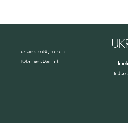
UK
Tabsratio, ect.
ukrainedebat@gmail.com
København, Danmark
Tilme
Indtast