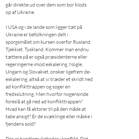
går direkte ud over dem som bor klods 
op af Ukraine. 
I USA og i de lande som ligger tæt på 
Ukraine er befolkningen delt i 
spørgsmålet om kursen overfor Rusland. 
Tjekkiet. Tyskland. Kommer man endnu 
tættere på er også præsidenterne eller 
regeringerne imod eskalering. Nogle, 
Ungarn og Slovakiet, ønsker ligefrem de-
eskalering, altså at vi træder et skridt ned 
ad konflikttrappen og søger en 
fredsslutning. Men hvorfor nogensinde 
foreslå at gå ned ad konflikttrappen? 
Hvad kan få aktører til på den måde at 
tabe ansigt? Er de svæklinge eller måske i 
fjendens sold? 
Der er handlemuligheder i konflikt. Det 