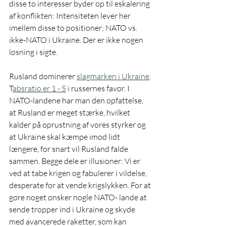
disse to interesser byder op til eskalering 
af konflikten: Intensiteten lever her 
imellem disse to positioner; NATO vs. 
ikke-NATO i Ukraine. Der er ikke nogen 
løsning i sigte.
Rusland dominerer 
slagmarken i Ukraine
. 
T
absratio er 1 - 5
 i russernes favør. I 
NATO-landene har man den opfattelse, 
at Rusland er meget stærke, hvilket 
kalder på oprustning af vores styrker og 
at Ukraine skal kæmpe imod lidt 
længere, for snart vil Rusland falde 
sammen. Begge dele er illusioner: Vi er 
ved at tabe krigen og fabulerer i vildelse, 
desperate for at vende krigslykken. For at 
gøre noget ønsker nogle NATO- lande at 
sende tropper ind i Ukraine og skyde 
med avancerede raketter, som kan 