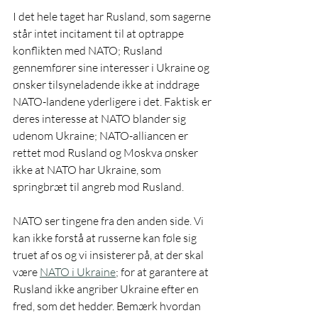
I det hele taget har Rusland, som sagerne 
står intet incitament til at optrappe 
konflikten med NATO; Rusland 
gennemfører sine interesser i Ukraine og 
ønsker tilsyneladende ikke at inddrage 
NATO-landene yderligere i det. Faktisk er 
deres interesse at NATO blander sig 
udenom Ukraine; NATO-alliancen er 
rettet mod Rusland og Moskva ønsker 
ikke at NATO har Ukraine, som 
springbræt til angreb mod Rusland. 
NATO ser tingene fra den anden side. Vi 
kan ikke forstå at russerne kan føle sig 
truet af os og vi insisterer på, at der skal 
være 
NATO i Ukraine
; for at garantere at 
Rusland ikke angriber Ukraine efter en 
fred, som det hedder. Bemærk hvordan 