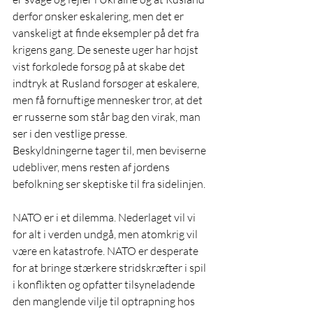
derfor ønsker eskalering, men det er 
vanskeligt at finde eksempler på det fra 
krigens gang. De seneste uger har højst 
vist forkølede forsøg på at skabe det 
indtryk at Rusland forsøger at eskalere, 
men få fornuftige mennesker tror, at det 
er russerne som står bag den virak, man 
ser i den vestlige presse. 
Beskyldningerne tager til, men beviserne 
udebliver, mens resten af jordens 
befolkning ser skeptiske til fra sidelinjen.
NATO er i et dilemma. Nederlaget vil vi 
for alt i verden undgå, men atomkrig vil 
være en katastrofe. NATO er desperate 
for at bringe stærkere stridskræfter i spil 
i konflikten og opfatter tilsyneladende 
den manglende vilje til optrapning hos 