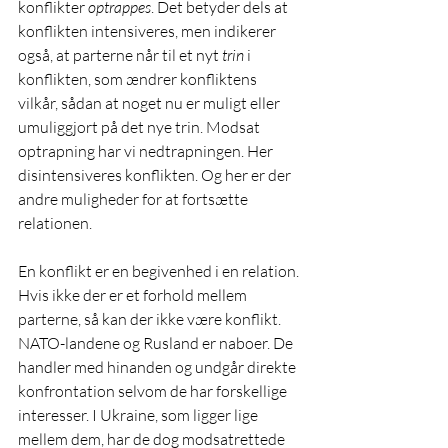
konflikter
 optrappes
. Det betyder dels at 
konflikten intensiveres, men indikerer 
også, at parterne når til et nyt 
trin
 i 
konflikten, som ændrer konfliktens 
vilkår, sådan at noget nu er muligt eller 
umuliggjort på det nye trin. Modsat 
optrapning har vi nedtrapningen. Her 
disintensiveres konflikten. Og her er der 
andre muligheder for at fortsætte 
relationen. 
En konflikt er en begivenhed i en relation. 
Hvis ikke der er et forhold mellem 
parterne, så kan der ikke være konflikt. 
NATO-landene og Rusland er naboer. De 
handler med hinanden og undgår direkte 
konfrontation selvom de har forskellige 
interesser. I Ukraine, som ligger lige 
mellem dem, har de dog modsatrettede 