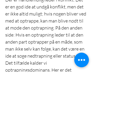
er en god ide at undgå konflikt, men det 
er ikke altid muligt; hvis nogen bliver ved 
med at optrappe, kan man blive nødt til 
at møde den optrapning. På den anden 
side: Hvis en optrapning leder til at den 
anden part optrapper på en måde, som 
man ikke selv kan følge, kan det være en 
ide at søge nedtrapning eller status quo. 
Det tilfælde kalder vi 
optrapningsdominans. Her er det 
forbundet med tab at eskalere.
Der kan laves mange spekulationer 
omkring situationen mellem NATO og 
Rusland. Her vil jeg tage udgangspunkt i 
eskaleringsdynamikken. Lad os antage at 
Rusland har optrapningsdominans men 
ikke søger at optrappe: Hvis det kommer 