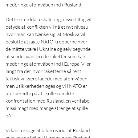
medbringe atomvåben ind i Rusland.
Dette er en klar eskalering; disse tiltag vil 
betyde at konflikten vil nå et nyt niveau, 
hvor man kan tænke sig, at Moskva vil 
beslutte at jagte NATO-tropperne hvor 
de måtte være i Ukraine og selv begynde 
at sende avancerede raketter som kan 
medbringe atomvåben ind i Europa. Vi er 
langt fra der, hvor raketterne så rent 
faktisk vil være ladede med atomvåben, 
men usikkerheden øges og vi i NATO er 
uforberedte på at skulle i direkte 
konfrontation med Rusland, en veritabel 
missilmagt med mange strenge at spille 
på.
Vi kan forsøge at bilde os ind, at Rusland 
er svage og fejler i Ukraine og at Rusland 