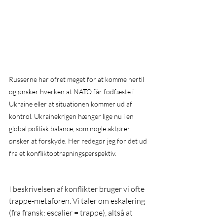
Russerne har ofret meget for at komme hertil 
og ønsker hverken at NATO får fodfæste i 
Ukraine eller at situationen kommer ud af 
kontrol. Ukrainekrigen hænger lige nu i en 
global politisk balance, som nogle aktører 
ønsker at forskyde. Her redegør jeg for det ud 
fra et konfliktoptrapningsperspektiv.
I beskrivelsen af konflikter bruger vi ofte 
trappe-metaforen. Vi taler om eskalering 
(fra fransk: escalier = trappe), altså at 