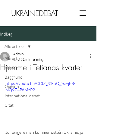
UKRAINEDEBAT
Indlæg
Alle artikler
Admin
Alle artikler
8. jun.
1 min læsning
Hjemme i Tetianas kvarter
Aktuelt
Baggrund
https://youtu.be/Cf3Z_SfFuQg?si=jhB-
Opinion
6lQ9Z4PdMzP2
International debat
Citat
Jo længere man kommer østpå i Ukraine, jo 