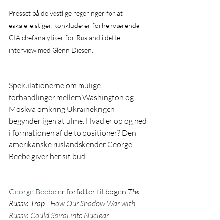
Presset på de vestlige regeringer for at 
eskalere stiger, konkluderer forhenværende 
CIA chefanalytiker for Rusland i dette 
interview med Glenn Diesen.
Spekulationerne om mulige 
forhandlinger mellem Washington og 
Moskva omkring Ukrainekrigen 
begynder igen at ulme. Hvad er op og ned 
i formationen af de to positioner? Den 
amerikanske ruslandskender George 
Beebe giver her sit bud.
George Beebe
 er forfatter til bogen 
The 
Russia Trap - 
How Our Shadow War with 
Russia Could Spiral into Nuclear 