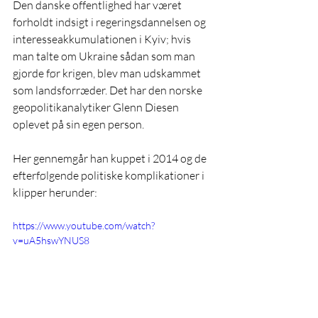
Den danske offentlighed har været 
forholdt indsigt i regeringsdannelsen og 
interesseakkumulationen i Kyiv; hvis 
man talte om Ukraine sådan som man 
gjorde før krigen, blev man udskammet 
som landsforræder. Det har den norske 
geopolitikanalytiker Glenn Diesen 
oplevet på sin egen person.
Her gennemgår han kuppet i 2014 og de 
efterfølgende politiske komplikationer i 
klipper herunder:
https://www.youtube.com/watch?
v=uA5hswYNUS8