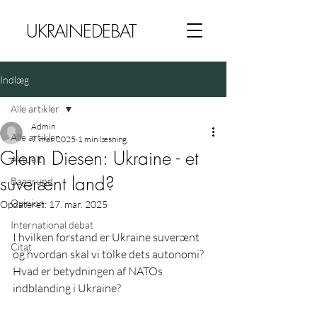
UKRAINEDEBAT
Indlæg
Alle artikler
Admin
Alle artikler
9. mar. 2025
1 min læsning
Glenn Diesen: Ukraine - et
Aktuelt
suverænt land?
Baggrund
Opinion
Opdateret:
17. mar. 2025
International debat
I hvilken forstand er Ukraine suverænt 
Citat
og hvordan skal vi tolke dets autonomi? 
Hvad er betydningen af NATOs 
indblanding i Ukraine? 