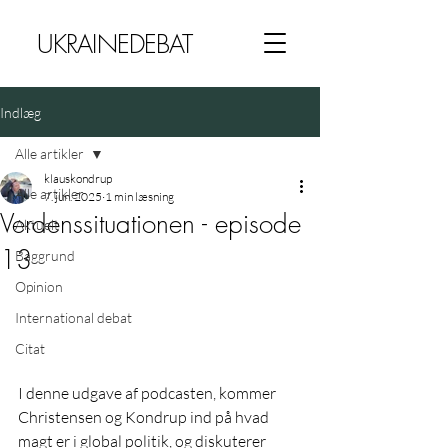
UKRAINEDEBAT
Indlæg
Alle artikler
klauskondrup
Alle artikler
7. jun. 2025
1 min læsning
Verdenssituationen - episode
Aktuelt
13
Baggrund
Opinion
International debat
Citat
I denne udgave af podcasten, kommer 
Christensen og Kondrup ind på hvad 
magt er i global politik, og diskuterer 