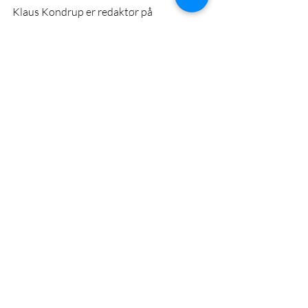
Klaus Kondrup er redaktør på 
Ukrainedebat.dk
Aktuelt
Seneste blogindlæg
Se alle