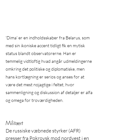
'Dima' er en indholdsskaber fra Belarus, som 
med sin ikoniske accent tidligt fik en mytisk 
status blandt observatørerne. Han er 
temmelig vidtløftig hvad angår udmeldingerne 
omkring det politiske og diplomatiske, men 
hans kortlægning er seriøs og anses for at 
være det mest nøjagtige i feltet, hvor 
sammenligning og diskussion af detaljer er alfa 
og omega for troværdigheden.
Militært
De russiske væbnede styrker (AFR) 
presser fra Pokrovsk mod nordvest i en 