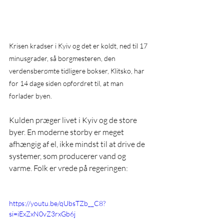
Krisen kradser i Kyiv og det er koldt, ned til 17 
minusgrader, så borgmesteren, den 
verdensberømte tidligere bokser, Klitsko, har 
for 14 dage siden opfordret til, at man 
forlader byen.
Kulden præger livet i Kyiv og de store 
byer. En moderne storby er meget 
afhængig af el, ikke mindst til at drive de 
systemer, som producerer vand og 
varme. Folk er vrede på regeringen:
https://youtu.be/qUbsTZb__C8?
si=iExZxN0vZ3rxGb6j