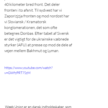
40 kilometer bred front. Det deler 
fronten i to afsnit. Til sydvest har vi 
Zaporizjzja fronten og mod nordøst har 
vi Sloviansk / Kramatorsk 
konglomerationen, det som ofte 
betegnes Donbas. Efter tabet af Siversk 
er det vigtigt for de ukrainske væbnede 
styrker (AFU) at presse op mod de dele af 
vejen mellem Bakhmut og Lyman. 
https://www.youtube.com/watch?
v=GWfzPRT7SzM
 Weeb Union er en dansk indholdsskaber, som 