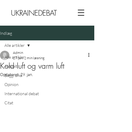
UKRAINEDEBAT
Indlæg
Alle artikler
Admin
Alle artikler
27. jan.
2 min læsning
Kold luft og varm luft
Aktuelt
Opdateret:
29. jan.
Baggrund
Opinion
International debat
Citat