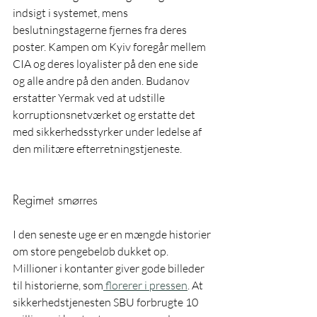
indsigt i systemet, mens 
beslutningstagerne fjernes fra deres 
poster. Kampen om Kyiv foregår mellem 
CIA og deres loyalister på den ene side 
og alle andre på den anden. Budanov 
erstatter Yermak ved at udstille 
korruptionsnetværket og erstatte det 
med sikkerhedsstyrker under ledelse af 
den militære efterretningstjeneste.
Regimet smørres
I den seneste uge er en mængde historier 
om store pengebeløb dukket op. 
Millioner i kontanter giver gode billeder 
til historierne, som
 florerer i pressen
. At 
sikkerhedstjenesten SBU forbrugte 10 