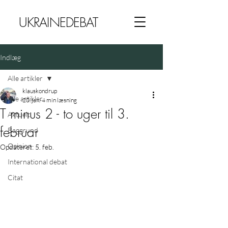
UKRAINEDEBAT
Indlæg
Alle artikler
klauskondrup
Alle artikler
20. jan.
4 min læsning
T minus 2 - to uger til 3.
Aktuelt
februar
Baggrund
Opinion
Opdateret:
5. feb.
International debat
Citat