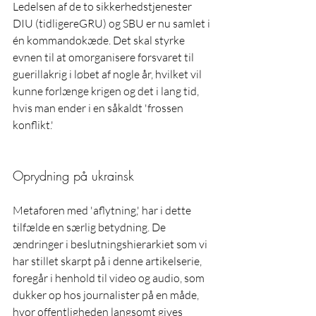
Ledelsen af de to sikkerhedstjenester 
DIU (tidligereGRU) og SBU er nu samlet i 
én kommandokæde. Det skal styrke 
evnen til at omorganisere forsvaret til 
guerillakrig i løbet af nogle år, hvilket vil 
kunne forlænge krigen og det i lang tid, 
hvis man ender i en såkaldt 'frossen 
konflikt.'
Oprydning på ukrainsk
Metaforen med 'aflytning,' har i dette 
tilfælde en særlig betydning. De 
ændringer i beslutningshierarkiet som vi 
har stillet skarpt på i denne artikelserie, 
foregår i henhold til video og audio, som 
dukker op hos journalister på en måde, 
hvor offentligheden langsomt gives 