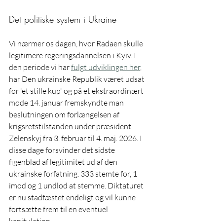
Det politiske system i Ukraine
Vi nærmer os dagen, hvor Radaen skulle 
legitimere regeringsdannelsen i Kyiv. I 
den periode vi har 
fulgt udviklingen her
, 
har Den ukrainske Republik været udsat 
for 'et stille kup' og på et ekstraordinært 
møde 14. januar fremskyndte man 
beslutningen om forlængelsen af 
krigsretstilstanden under præsident 
Zelenskyj fra 3. februar til 4. maj. 2026. I 
disse dage forsvinder det sidste 
figenblad af legitimitet ud af den 
ukrainske forfatning. 333 stemte for, 1 
imod og 1 undlod at stemme. Diktaturet 
er nu stadfæstet endeligt og vil kunne 
fortsætte frem til en eventuel 