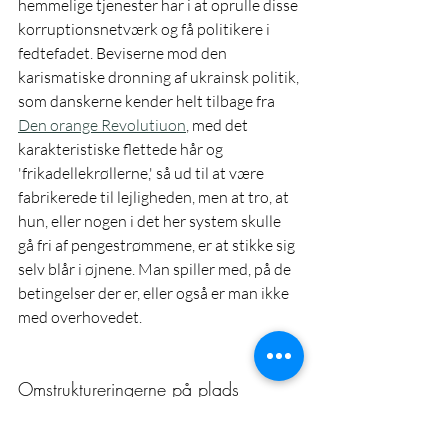
hemmelige tjenester har i at oprulle disse 
korruptionsnetværk og få politikere i 
fedtefadet. Beviserne mod den 
karismatiske dronning af ukrainsk politik, 
som danskerne kender helt tilbage fra 
Den orange Revolutiuon
, med det 
karakteristiske flettede hår og 
'frikadellekrøllerne,' så ud til at være 
fabrikerede til lejligheden, men at tro, at 
hun, eller nogen i det her system skulle 
gå fri af pengestrømmene, er at stikke sig 
selv blår i øjnene. Man spiller med, på de 
betingelser der er, eller også er man ikke 
med overhovedet.      
Omstruktureringerne på plads
Det, som vi fokuserer på her er, hvordan 