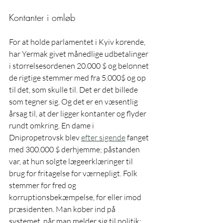
Kontanter i omløb
For at holde parlamentet i Kyiv kørende, 
har Yermak givet månedlige udbetalinger 
i størrelsesordenen 20.000 $ og belønnet 
de rigtige stemmer med fra 5.000$ og op 
til det, som skulle til. Det er det billede 
som tegner sig. Og det er en væsentlig 
årsag til, at der ligger kontanter og flyder 
rundt omkring. En dame i 
Dnipropetrovsk blev 
efter sigende
 fanget 
med 300.000 $ derhjemme; påstanden 
var, at hun solgte lægeerklæringer til 
brug for fritagelse for værnepligt. Folk 
stemmer for fred og 
korruptionsbekæmpelse, for eller imod 
præsidenten. Man køber ind på 
systemet, når man melder sig til politik; 