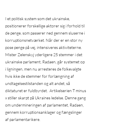
I et politisk system som det ukrainske, 
positionerer forskellige aktører sig i forhold til 
de penge, som passerer ned gennem sluserne i 
korruptionsnetværket. Når der er en stor ny 
pose penge på vej, intensiveres aktiviteterne. 
Mister Zelenskyj yderligere 25 stemmer i det 
ukrainske parlament, Radaen, går systemet op 
i ligningen, men nu arresteres de folkevalgte 
hvis ikke de stemmer for forlængning af 
undtagelsestilstanden og alt andet, så 
diktaturet er fuldbyrdet.  Artikelserien T minus 
x stiller skarpt på Ukraines ledelse. Denne gang 
om undermineringen af parlamentet, Radaen, 
gennem korruptionsanklager og fængslinger 
af parlamentarikere.