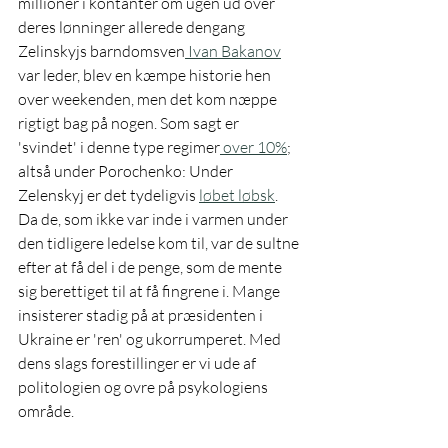
millioner i kontanter om ugen ud over 
deres lønninger allerede dengang 
Zelinskyjs barndomsven
 Ivan Bakanov
var leder, blev en kæmpe historie hen 
over weekenden, men det kom næppe 
rigtigt bag på nogen. Som sagt er 
'svindet' i denne type regimer
 over 10%
; 
altså under Porochenko: Under 
Zelenskyj er det tydeligvis 
løbet løbsk
. 
Da de, som ikke var inde i varmen under 
den tidligere ledelse kom til, var de sultne 
efter at få del i de penge, som de mente 
sig berettiget til at få fingrene i. Mange 
insisterer stadig på at præsidenten i 
Ukraine er 'ren' og ukorrumperet. Med 
dens slags forestillinger er vi ude af 
politologien og ovre på psykologiens 
område. 