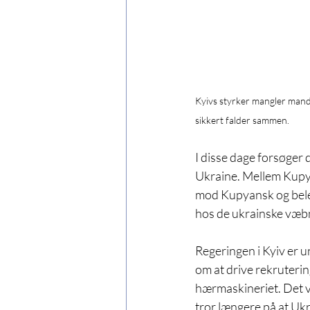
Kyivs styrker mangler mands
sikkert falder sammen.
I disse dage forsøger
 
Ukraine. Mellem Kupy
mod Kupyansk og bele
hos de ukrainske væbn
Regeringen i Kyiv er u
om at drive rekruterin
hærmaskineriet. Det vi
tror længere på at Ukr