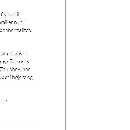
yttet til 
lier nu til 
enne realitet, 
lternativ til 
omyr Zelensky 
 Zalushnyj har 
 der i højere og 
sten 