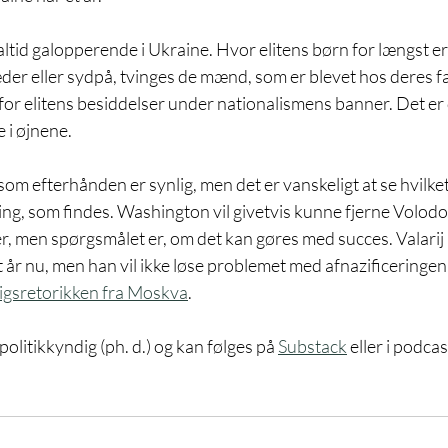
altid galopperende i Ukraine. Hvor elitens børn for længst er fl
r eller sydpå, tvinges de mænd, som er blevet hos deres fami
or elitens besiddelser under nationalismens banner. Det er d
 i øjnene. 
om efterhånden er synlig, men det er vanskeligt at se hvilket a
g, som findes. Washington vil givetvis kunne fjerne Volod
r, men spørgsmålet er, om det kan gøres med succes. Valarij
t år nu, men han vil ikke løse problemet med afnazificeringen,
igsretorikken fra Moskva
. 
litikkyndig (ph. d.) og kan følges på 
Substack
 eller i podca