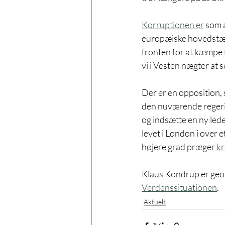
Korruptionen er
 som 
europæiske hovedstæde
fronten for at kæmpe f
vi i Vesten nægter at se
Der er en opposition, s
den nuværende regerin
og indsætte en ny lede
levet i London i over e
højere grad præger 
kr
Klaus Kondrup er geopo
Verdenssituationen
. 
Aktuelt