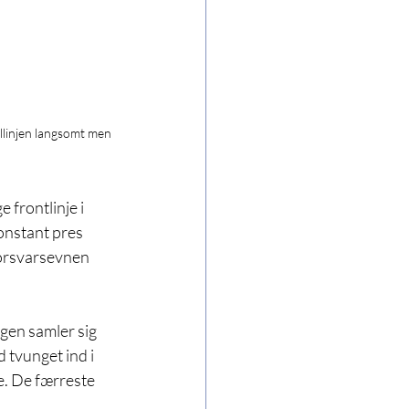
llinjen langsomt men 
e frontlinje i 
onstant pres 
orsvarsevnen 
gen samler sig 
 tvunget ind i 
e. De færreste 