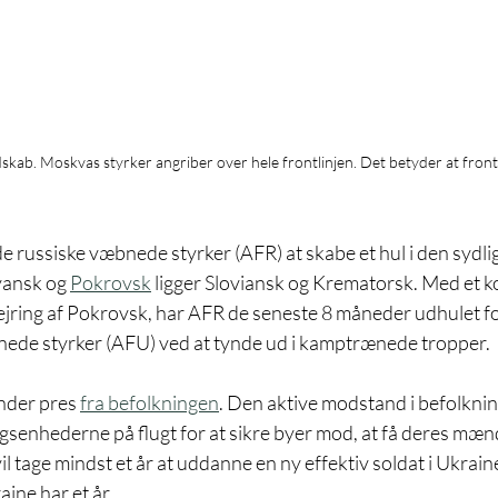
kab. Moskvas styrker angriber over hele frontlinjen. Det betyder at front
de russiske væbnede styrker (AFR)
 at skabe et hul i den sydlig
ansk og 
Pokrovsk
 ligger Sloviansk og Krematorsk. Med et k
jring af Pokrovsk, har AFR de seneste 8 måneder udhulet f
ede styrker (AFU) ved at tynde ud i kamptrænede tropper.
nder pres 
fra befolkningen
. Den aktive modstand i befolknin
gsenhederne på flugt for at sikre byer mod, at få deres mænd
l tage mindst et år at uddanne en ny effektiv soldat i Ukrain
aine har et år.