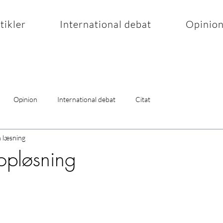
rtikler
International debat
Opinio
Opinion
International debat
Citat
n læsning
 opløsning