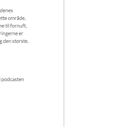
ndenes 
ette område, 
 til fornuft, 
ringerne er 
ag den største. 
i podcasten 