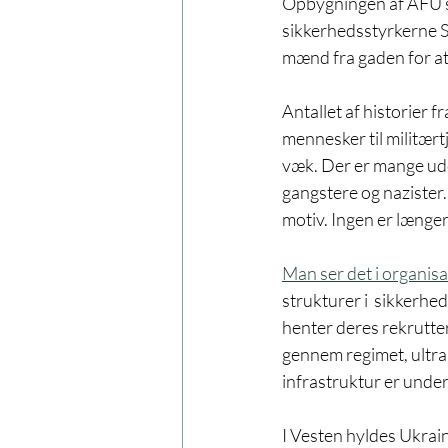
Opbygningen af AFU sto
sikkerhedsstyrkerne S
mænd fra gaden for at 
Antallet af historier 
mennesker til militært
væk. Der er mange ude
gangstere og nazister. 
motiv. Ingen er længer
Man ser det i organis
strukturer i  sikkerh
henter deres rekrutt
gennem regimet, ultrana
infrastruktur er underl
I Vesten hyldes Ukrai