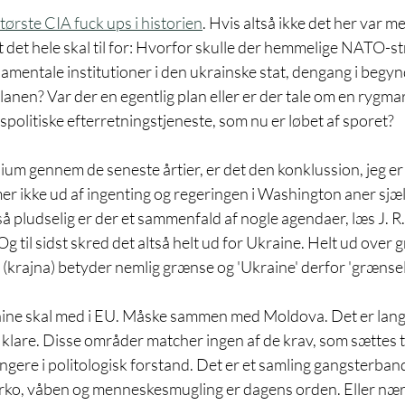
tørste CIA fuck ups i historien
. Hvis altså ikke det her var m
at det hele skal til for: Hvorfor skulle der hemmelige NATO-st
mentale institutioner i den ukrainske stat, dengang i begynd
anen? Var der en egentlig plan eller er der tale om en rygmar
olitiske efterretningstjeneste, som nu er løbet af sporet?
um gennem de seneste årtier, er det den konklussion, jeg er
r ikke ud af ingenting og regeringen i Washington aner sjæ
 pludselig er der et sammenfald af nogle agendaer, læs J. R.
 til sidst skred det altså helt ud for Ukraine. Helt ud over g
ne' (krajna) betyder nemlig grænse og 'Ukraine' derfor 'grænse
raine skal med i EU. Måske sammen med Moldova. Det er lan
 klare. Disse områder matcher ingen af de krav, som sættes 
ngere i politologisk forstand. Det er et samling gangsterba
, narko, våben og menneskesmugling er dagens orden. Eller n