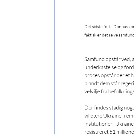
Det sidste fort i Donbas k
faktisk er det selve samfund
Samfund opstår ved, at
underkastelse og fordr
proces opstår der et hi
blandt dem står reger
velvilje fra befolkninge
Der findes stadig nog
vil bære Ukraine frem 
institutioner i Ukraine
registreret 51 millione