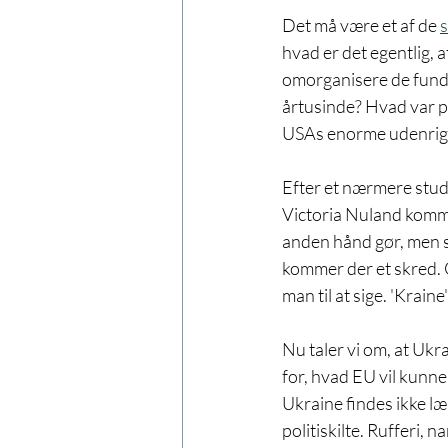
Det må være et af de 
s
hvad er det egentlig, 
omorganisere de funda
årtusinde? Hvad var pl
USAs enorme udenrigsp
Efter et nærmere studi
Victoria Nuland komme
anden hånd gør, men så
kommer der et skred. Og
man til at sige. 'Krai
Nu taler vi om, at Uk
for, hvad EU vil kunne
Ukraine findes ikke læ
politiskilte. Rufferi