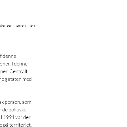
ndenser i hæren, men 
af denne 
oner. I denne 
ner. Centralt 
 og staten med 
sk person, som 
 de politiske 
 I 1991 var der 
 på territoriet, 