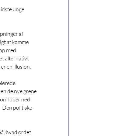
idste unge 
pninger af 
ligt at komme 
 op med 
t alternativt 
r en illusion.
blerede 
men de nye grene 
om løber ned 
  Den politiske 
å, hvad ordet 