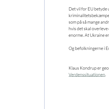
Det vil for EU betyde
kriminalitetsbekæmpels
som på så mange andre,
hvis det skal overleve 
enorme. At Ukraine er 
Og befolkningerne i E
Klaus Kondrup er geopo
Verdenssituationen
.