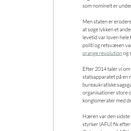
som nominelt er under 
Men staten er erodere
at søge lykken et ande
levetid var loven hele
politi og retsvæsen v
orange revolution
 og 
Efter 2014 taler vi om 
statsapparatet på en m
bureaukratiske sagsga
organisationer store 
konglomerater med der
Hæren var den sidste 
styrker (AFU) fik efte