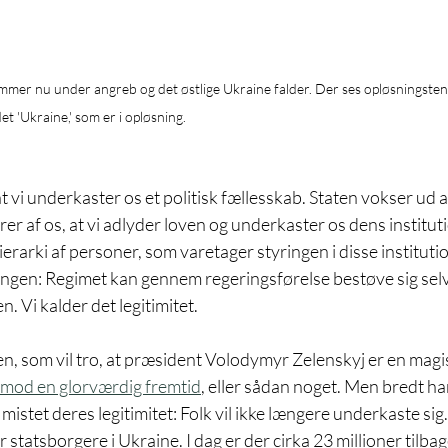
ommer nu under angreb og det østlige Ukraine falder. Der ses opløsningste
et 'Ukraine,' som er i opløsning.
 vi underkaster os et politisk fællesskab. Staten vokser ud 
er af os, at vi adlyder loven og underkaster os dens instituti
erarki af personer, som varetager styringen i disse institutio
ingen: Regimet kan gennem regeringsførelse bestøve sig selv
n. Vi kalder det legitimitet. 
en, som vil tro, at præsident Volodymyr Zelenskyj er en magi
mod en glorværdig fremtid
, eller sådan noget. Men bredt har
 mistet deres legitimitet: Folk vil ikke længere underkaste sig.
r statsborgere i Ukraine. I dag er der cirka 23 millioner tilbage