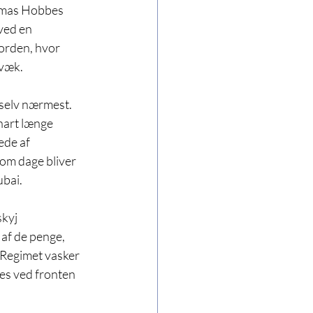
homas Hobbes 
ved en 
orden, hvor 
 væk.
 selv nærmest. 
nart længe 
ede af 
 om dage bliver 
ubai.
kyj 
af de penge, 
 Regimet vasker 
es ved fronten 