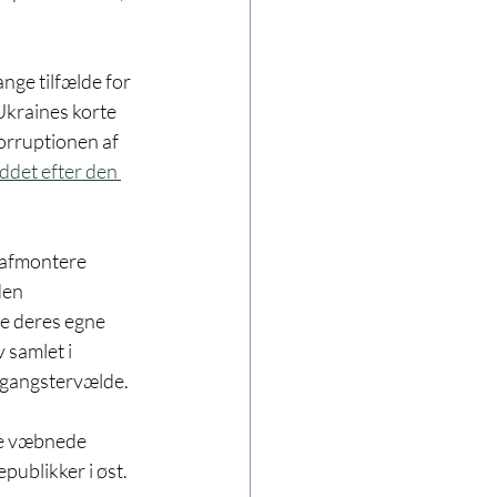
ge tilfælde for 
Ukraines korte 
korruptionen af 
det efter den 
 afmontere 
den 
e deres egne 
samlet i 
 gangstervælde.
de væbnede 
publikker i øst. 