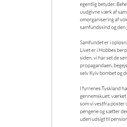
egentlig betyder. 
Behe
uudgivne værk af samm
omorganisering af vol
samfundssind og den g
Samfundet er i opløsni
Livet er i Hobbes berø
siden, vi har set de s
propagandaen, begejstr
selv Kyiv bombet og de
I fyrrenes Tyskland hav
gennemskuet; værket d
som vi vestfra poster 
pengene og sætter dem
uden udsigt til pensio