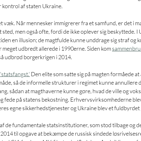
kontrol af staten Ukraine. 
t væk. Når mennesker immigrerer fra et samfund, er det i man
t sted, men også ofte, fordi de ikke oplever sig beskyttede. I 
 tiden en illusion; de magtfulde kunne unddrage sig straf og 
ar meget udbredt allerede i 1990erne. Siden kom 
sammenbrud
så udbrød borgerkrigen i 2014. 
'statsfangst.'
 Den elite som satte sig på magten formåede at
åde, så de informelle strukturer i regimet kunne annullere 
ng, sådan at magthaverne kunne gøre, hvad de ville og voks
og fede på statens bekostning. Erhvervsvirksomhederne blev 
es egne sikkerhedstjenester og Ukraine blev et fuldbyrdet
af de fundamentale statsinstitutioner, som stod tilbage og 
r 2014 til opgave at bekæmpe de russisk sindede løsrivelsesre