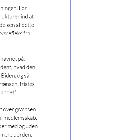
eningen. For 
rukturer ind at 
elsen af dette 
vsrefleks fra 
 havnet på. 
ldent, hvad den 
 Biden, og så 
rænsen, fristes 
landet.'
gt over grænsen 
til medlemsskab. 
nder med og uden 
ærmere uorden.