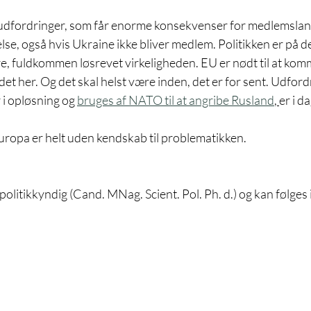
 udfordringer, som får enorme konsekvenser for medlemsla
e, også hvis Ukraine ikke bliver medlem. Politikken er på d
 fuldkommen løsrevet virkeligheden. EU er nødt til at komme
det her. Og det skal helst være inden, det er for sent. Udford
i opløsning og 
bruges af NATO til at angribe Rusland
, 
er i d
uropa er helt uden kendskab til problematikken.
litikkyndig (Cand. MNag. Scient. Pol. Ph. d.) og kan følges 