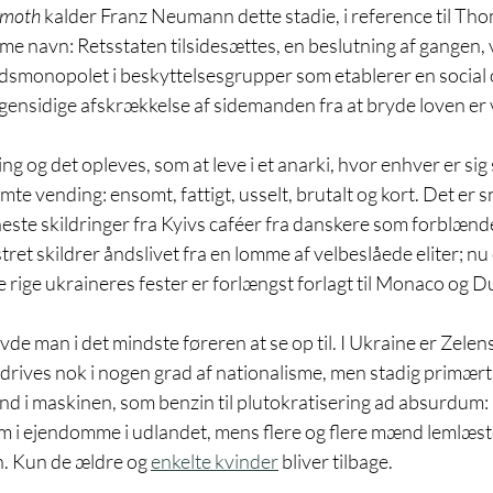
moth
 kalder Franz Neumann dette stadie, i reference til T
e navn: Retsstaten tilsidesættes, en beslutning af gangen, 
dsmonopolet i beskyttelsesgrupper som etablerer en social 
ensidige afskrækkelse af sidemanden fra at bryde loven er
ng og det opleves, som at leve i et anarki, hvor enhver er sig
mte vending: ensomt, fattigt, usselt, brutalt og kort. Det er s
eneste skildringer fra Kyivs caféer fra danskere som forblænd
et skildrer åndslivet fra en lomme af velbeslåede eliter; nu
 rige ukraineres fester er forlængst forlagt til Monaco og D
de man i det mindste føreren at se op til. I Ukraine er Zelens
rives nok i nogen grad af nationalisme, men stadig primært 
ind i maskinen, som benzin til plutokratisering ad absurdum:
 i ejendomme i udlandet, mens flere og flere mænd lemlæst
n. Kun de ældre og 
enkelte kvinder
 bliver tilbage.