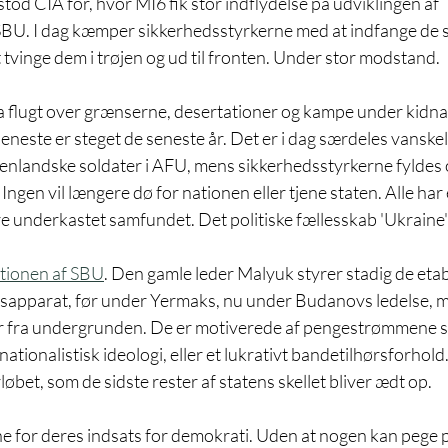
d CIA for, hvor MI6 fik stor indflydelse på udviklingen af 
BU. I dag kæmper sikkerhedsstyrkerne med at indfange de s
tvinge dem i trøjen og ud til fronten. Under stor modstand.
fra flugt over grænserne, desertationer og kampe under kidna
jeneste er steget de seneste år. Det er i dag særdeles vanske
nlandske soldater i AFU, mens sikkerhedsstyrkerne fyldes
Ingen vil længere dø for nationen eller tjene staten. Alle har e
e underkastet samfundet. Det politiske fællesskab 'Ukraine' e
ationen af SBU
. Den gamle leder Malyuk styrer stadig de eta
edsapparat, før under Yermaks, nu under Budanovs ledelse, 
er fra undergrunden. De er motiverede af pengestrømmene s
tionalistisk ideologi, eller et lukrativt bandetilhørsforhold.
øbet, som de sidste rester af statens skellet bliver ædt op.
ne for deres indsats for demokrati. Uden at nogen kan pege p