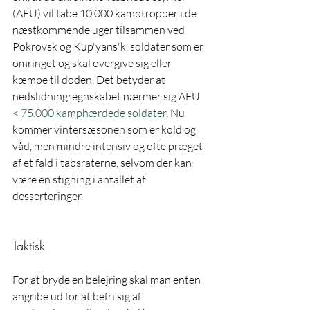
(AFU) vil tabe 10.000 kamptropper i de 
næstkommende uger tilsammen ved 
Pokrovsk og Kup'yans'k, soldater som er 
omringet og skal overgive sig eller 
kæmpe til døden. Det betyder at 
nedslidningregnskabet nærmer sig AFU 
< 
75.000 kamphærdede soldater
. Nu 
kommer vintersæsonen som er kold og 
våd, men mindre intensiv og ofte præget 
af et fald i tabsraterne, selvom der kan 
være en stigning i antallet af 
desserteringer.
Taktisk
For at bryde en belejring skal man enten 
angribe ud for at befri sig af 