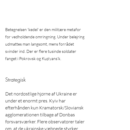
Betegnelsen 'kedel' er den militære metafor 
for vedholdende omringning. Under belejring 
udmattes man langsomt, mens forrådet 
svinder ind. Der er flere tusinde soldater 
fanget i Pokrovsk og Kup'yans'k.
Strategisk
Det nordøstlige hjørne af Ukraine er 
under et enormt pres. Kyiv har 
efterhånden kun Kramatorsk/Sloviansk 
agglomerationen tilbage af Donbas 
forsvarsværker. Flere observatører taler 
om, at de ukrainske væbnede styrker 