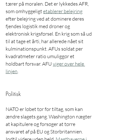
tærer på moralen. Det er lykkedes AFR, 
som omhyggeligt 
etablerer belejring
efter belejring ved at dominere deres 
fjendes logistik med droner og 
elektronisk krigsførsel. En krig som så ud 
til at tage et årti, har allerede nået sit 
kulminationspunkt. AFUs soldat per 
kvadratmeter ratio umuliggør et 
holdbart forsvar. AFU 
viger over hele 
linjen
.
Politisk
NATO er løbet tør for tiltag, som kan 
ændre slagets gang. Washington nægter 
at kapitulere og forsøger at tørre 
ansvaret af på EU og Storbritannien. 
Indtil videre uden held. 
Magthaverne i 