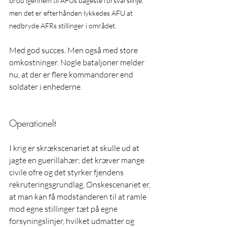
brød igennem til AFUs bageste forsvarslinje, 
men det er efterhånden lykkedes AFU at 
nedbryde AFRs stillinger i området.
Med god succes. Men også med store 
omkostninger. Nogle bataljoner melder 
nu, at der er flere kommandører end 
soldater i enhederne.
Operationelt
I krig er skrækscenariet at skulle ud at 
jagte en guerillahær; det kræver mange 
civile ofre og det styrker fjendens 
rekruteringsgrundlag. Ønskescenariet er, 
at man kan få modstanderen til at ramle 
mod egne stillinger tæt på egne 
forsyningslinjer, hvilket udmatter og 