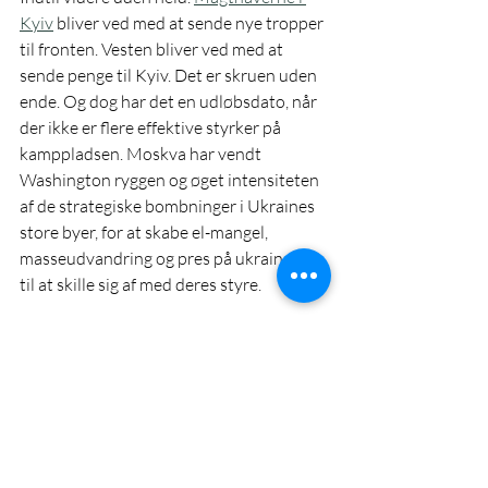
Kyiv
 bliver ved med at sende nye tropper 
til fronten. Vesten bliver ved med at 
sende penge til Kyiv. Det er skruen uden 
ende. Og dog har det en udløbsdato, når 
der ikke er flere effektive styrker på 
kamppladsen. Moskva har vendt 
Washington ryggen og øget intensiteten 
af de strategiske bombninger i Ukraines 
store byer, for at skabe el-mangel, 
masseudvandring og pres på ukrainerne 
til at skille sig af med deres styre.  
Klaus Kondrup er geopolitikkyndig 
(cand. mag. scient. pol. Ph. d.) og kan 
følges på 
Substack
 og i podcasten 
Verdenssituationen
 sammen med 