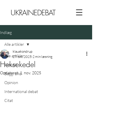
UKRAINEDEBAT
Indlæg
Alle artikler
klauskondrup
Alle artikler
29. okt. 2025
2 min læsning
Heksekedel
Aktuelt
Opdateret:
1. nov. 2025
Baggrund
Opinion
International debat
Citat