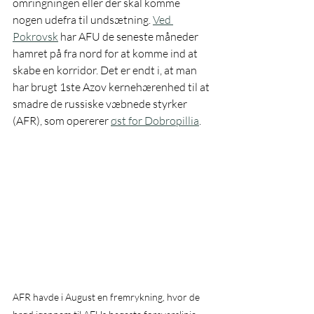
omringningen eller der skal komme 
nogen udefra til undsætning. 
Ved 
Pokrovsk
 har AFU de seneste måneder 
hamret på fra nord for at komme ind at 
skabe en korridor. Det er endt i, at man 
har brugt 1ste Azov kernehærenhed til at 
smadre de russiske væbnede styrker 
(AFR), som opererer 
øst for Dobropillia
. 
AFR havde i August en fremrykning, hvor de 