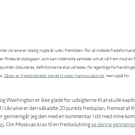
de Ukraine er stadig nogle år ude i fremtiden. For at indlede fredsforhand
 der findes et dialogspor, som kan indeholde samtaler om at nå frem mod en f
 punkter diskuteres, definitionerne skal udredes, før egentlige forhandlinge
s. 
Sådan er fredstraktater blevet til siden Hammurabis tid
, men også før.
og Washington er ikke glade for udsigterne til at skulle kapit
 i Ukraine er den såkaldte 20 punkts fredsplan, fremsat af K
 gennemgår jeg den med en kommentar i stil med mine komm
an
. Om Moskvas krav til en fredsslutning 
se denne gennemg