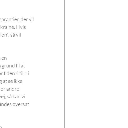
rantier, der vil 
kraine. Hvis 
n", så vil 
 en 
grund til at 
iden 4 til 1 i 
g at se ikke 
for andre 
j, så kan vi 
findes oversat 
. 