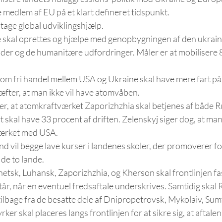
e medlem af EU på et klart defineret tidspunkt. 
age global udviklingshjælp. 
de skal oprettes og hjælpe med genopbygningen af den ukrain
er og de humanitære udfordringer. Måler er at mobilisere 8
om fri handel mellem USA og Ukraine skal have mere fart på.
fter, at man ikke vil have atomvåben. 
, at atomkraftværket Zaporizhzhia skal betjenes af både R
 skal have 33 procent af driften. Zelenskyj siger dog, at man 
værket med USA.
d vil begge lave kurser i landenes skoler, der promoverer fo
de to lande. 
netsk, Luhansk, Zaporizhzhia, og Kherson skal frontlinjen fa
år, når en eventuel fredsaftale underskrives. Samtidig skal
 tilbage fra de besatte dele af Dnipropetrovsk, Mykolaiv, Sumy
rker skal placeres langs frontlinjen for at sikre sig, at aftal