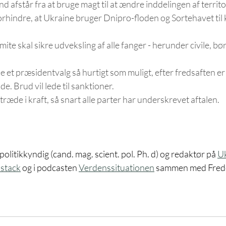
d afstår fra at bruge magt til at ændre inddelingen af territo
forhindre, at Ukraine bruger Dnipro-floden og Sortehavet til
te skal sikre udveksling af alle fanger - herunder civile, bør
e et præsidentvalg så hurtigt som muligt, efter fredsaften er
e. Brud vil lede til sanktioner. 
træde i kraft, så snart alle parter har underskrevet aftalen.  
litikkyndig (cand. mag. scient. pol. Ph. d) og redaktør på 
U
stack
 og i podcasten 
Verdenssituationen
 sammen med Frede