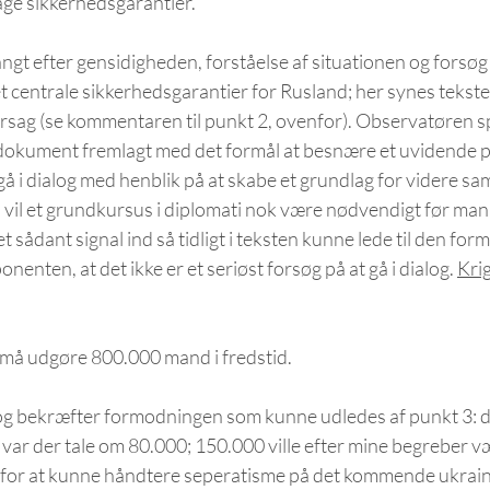
age sikkerhedsgarantier.
ngt efter gensidigheden, forståelse af situationen og forsøg p
 centrale sikkerhedsgarantier for Rusland; her synes teksten
rsag (se kommentaren til punkt 2, ovenfor). Observatøren s
t dokument fremlagt med det formål at besnære et uvidende p
å i dialog med henblik på at skabe et grundlag for videre samt
vil et grundkursus i diplomati nok være nødvendigt før man 
t sådant signal ind så tidligt i teksten kunne lede til den fo
nenten, at det ikke er et seriøst forsøg på at gå i dialog. 
Krig
 må udgøre 800.000 mand i fredstid. 
og bekræfter formodningen som kunne udledes af punkt 3: de
ul var der tale om 80.000; 150.000 ville efter mine begreber v
for at kunne håndtere seperatisme på det kommende ukrains