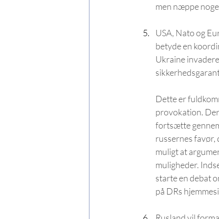
men næppe noget 
USA, Nato og Euro
betyde en koordin
Ukraine invaderer
sikkerhedsgaranti
Dette er fuldkom
provokation. Der 
fortsætte gennemga
russernes favør,
muligt at argumen
muligheder. Indse
starte en debat o
på DRs hjemmesi
Rusland vil forma