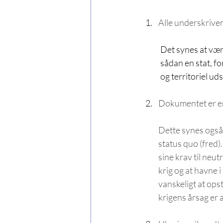
Alle underskriver
	Det synes at være målet for begge parter. Interessekonflikten ligger i betingelserne for 	
	sådan en stat, for eksempel spørgsmålet om allianceforhold (neutralitet), militær formåen 	
	og territoriel u
Dokumentet er en
Dette synes også 
status quo (fred).
sine krav til neut
krig og at havne i
vanskeligt at opst
krigens årsag er 