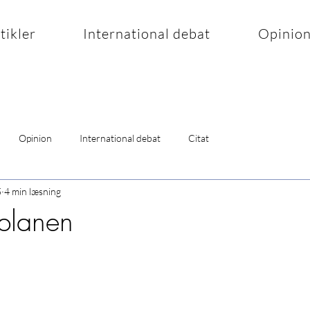
rtikler
International debat
Opinio
Opinion
International debat
Citat
5
4 min læsning
planen