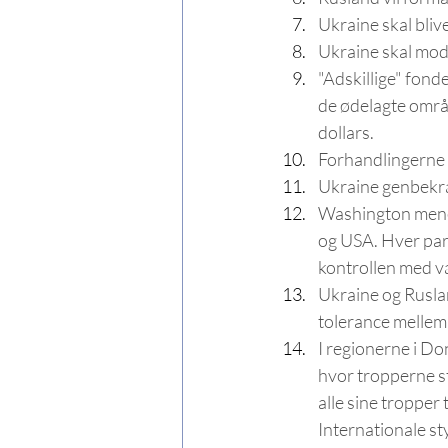
Ukraine skal bliv
Ukraine skal modt
"Adskillige" fon
de ødelagte områd
dollars. 
Forhandlingerne 
Ukraine genbekræ
Washington mener
og USA. Hver part
kontrollen med 
Ukraine og Ruslan
tolerance mellem 
I regionerne i Do
hvor tropperne st
alle sine tropper
Internationale sty