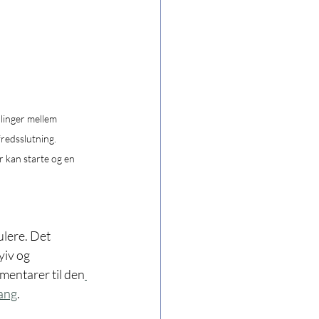
linger mellem 
redsslutning. 
r kan starte og en 
ulere. Det 
yiv og 
entarer til den
ang
.