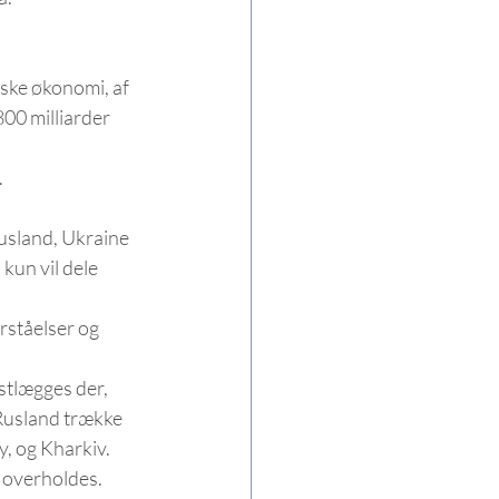
ske økonomi, af 
00 milliarder 
 
usland, Ukraine 
kun vil dele 
rståelser og 
stlægges der, 
 Rusland trække 
, og Kharkiv. 
en overholdes.