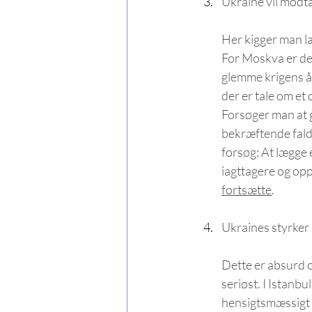
Ukraine vil modt
Her kigger man la
For Moskva er det
glemme krigens å
der er tale om e
Forsøger man at g
bekræftende fald 
forsøg: At lægge e
iagttagere og oppo
fortsætte
.
Ukraines styrker
Dette er absurd 
seriøst. I Istanb
hensigtsmæssigt 