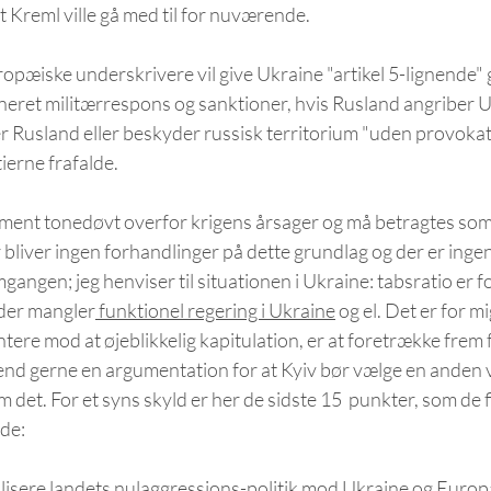
Kreml ville gå med til for nuværende.
pæiske underskrivere vil give Ukraine "artikel 5-lignende" ga
eret militærrespons og sanktioner, hvis Rusland angriber U
 Rusland eller beskyder russisk territorium "uden provokatio
erne frafalde. 
ment tonedøvt overfor krigens årsager og må betragtes som
bliver ingen forhandlinger på dette grundlag og der er ingen 
ngen; jeg henviser til situationen i Ukraine: tabsratio er for t
 der mangler
 funktionel regering i Ukraine
 og el. Det er for mi
tere mod at øjeblikkelig kapitulation, er at foretrække frem 
nd gerne en argumentation for at Kyiv bør vælge en anden ve
m det. For et syns skyld er her de sidste 15  punkter, som de 
de:
lisere landets nulaggressions-politik mod Ukraine og Europa