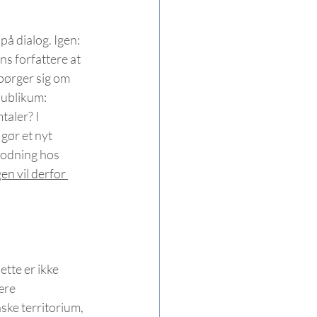
å dialog. Igen: 
s forfattere at 
pørger sig om 
ublikum: 
aler? I 
gør et nyt 
rmodning hos 
en vil derfor 
tte er ikke 
ære 
ke territorium, 