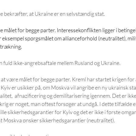
e bekræfter, at Ukraine er en selvstændig stat.
dstrækning.
 fuld ikke-angrebsaftale mellem Rusland og Ukraine. 
at være målet for begge parter. Kreml har startet krigen for 
 Kyiv er usikker på, om Moskva vil angribe en ny ukrainsk stat
ralitet,  afnazificering og demilitarisering igennem. Det er ikke
 krig er noget, man oftest forsøger at undgå. I dette tilfælde 
ille sikkerhedsgarantier for Kyiv og det er ikke i første omgan
at Moskva ønsker sikkerhedsgarantier (neutralitet). 