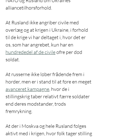
NATO og Rusland om Ukraines 
alliancetilhørsforhold.
At Rusland ikke angriber civile med 
overlæg og at krigen i Ukraine, i forhold 
til de krige vi har deltaget i, hvor det er 
os, som har angrebet, kun har en 
hundrededel af de civile
 ofre per død 
soldat.
At russerne ikke løber frådende frem i 
horder, men er i stand til at føre en meget 
avanceret kampagne
, hvor de i 
stillingskrig taber relativt færre soldater 
end deres modstander, trods 
fremrykning.
At der i Moskva og hele Rusland følges 
aktivt med i krigen, hvor folk tager stilling 