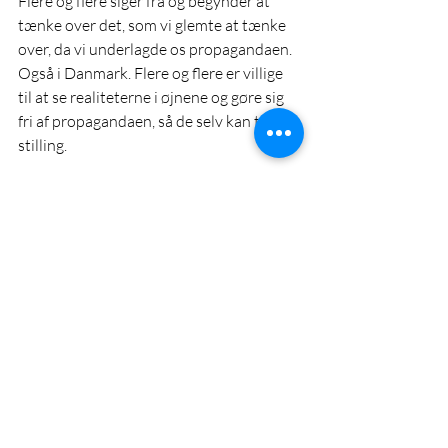
Flere og flere siger fra og begynder at 
tænke over det, som vi glemte at tænke 
over, da vi underlagde os propagandaen. 
Også i Danmark. Flere og flere er villige 
til at se realiteterne i øjnene og gøre sig 
fri af propagandaen, så de selv kan tage 
stilling.
Skal vi stoppe op?
Selvfølgelig har Rusland ansvaret for 
Ukrainekrigen og russerne rammer da 
også civile med deres missiler og bomber. 
Når russere stormer stillinger, har de 
store tab, som alle andre, men de mødre 
som har sendt deres sønner afsted, 
elsker dem lige så højt, som vi elsker 
vores og regeringen derovre må passe på 