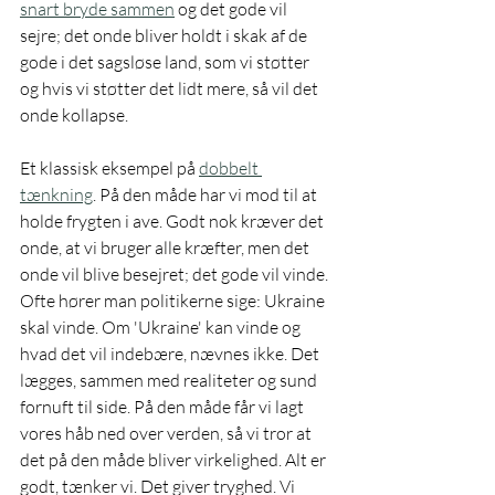
snart bryde sammen
 og det gode vil 
sejre; det onde bliver holdt i skak af de 
gode i det sagsløse land, som vi støtter 
og hvis vi støtter det lidt mere, så vil det 
onde kollapse. 
Et klassisk eksempel på 
dobbelt 
tænkning
. På den måde har vi mod til at 
holde frygten i ave. Godt nok kræver det 
onde, at vi bruger alle kræfter, men det 
onde vil blive besejret; det gode vil vinde. 
Ofte hører man politikerne sige: Ukraine 
skal vinde. Om 'Ukraine' kan vinde og 
hvad det vil indebære, nævnes ikke. Det 
lægges, sammen med realiteter og sund 
fornuft til side. På den måde får vi lagt 
vores håb ned over verden, så vi tror at 
det på den måde bliver virkelighed. Alt er 
godt, tænker vi. Det giver tryghed. Vi 