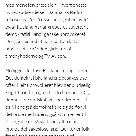
med monoton præcision. I hvert eneste 
nyhedsudsendelse i Danmarks Radio 
fokuseres på at 'russerne angriber civile' 
og at Rusland har angrebet 'et suverænt 
demokratisk land,' ganske uprovokeret. 
Der går henved et halvt år før dette 
mantra efterhånden glider ud af 
timenyhederne og TV-Avisen. 
Nu ligger det fast. Rusland er angriberen. 
Det demokratiske land er det sagesløse 
offer. Helt uprovokeret blev der pludselig 
krig. De onde angreb fordi de er onde. Og 
denne rene ondskab vil snart komme til 
os. Vi er også demokratiske og derfor vil 
det onde med tiden også komme her til. 
At angribe os. Vi skal gøre alt for at 
hjælpe det sagesløse land. Der toner folk 