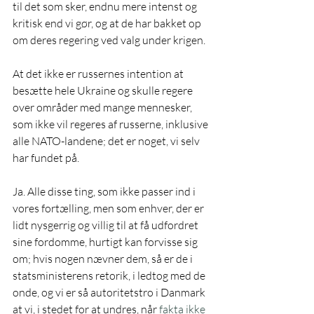
til det som sker, endnu mere intenst og 
kritisk end vi gør, og at de har bakket op 
om deres regering ved valg under krigen.
At det ikke er russernes intention at 
besætte hele Ukraine og skulle regere 
over områder med mange mennesker, 
som ikke vil regeres af russerne, inklusive 
alle NATO-landene; det er noget, vi selv 
har fundet på.
Ja. Alle disse ting, som ikke passer ind i 
vores fortælling, men som enhver, der er 
lidt nysgerrig og villig til at få udfordret 
sine fordomme, hurtigt kan forvisse sig 
om; hvis nogen nævner dem, så er de i 
statsministerens retorik, i ledtog med de 
onde, og vi er så autoritetstro i Danmark 
at vi, i stedet for at undres, når 
fakta ikke 