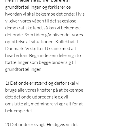
frem i medierne som er bærere af 
grundfortællingen og forklarer os 
hvordan vi skal bekæmpe det onde: Hvis 
vi giver vores våben til det sagesløse 
demokratiske land, så kan vi bekæmpe 
det onde. Som tiden går bliver det vores 
opfattelse af situationen. Kollektivt. I 
Danmark. Vi støtter Ukraine med alt 
hvad vi kan. Begrundelsen deler sig i to 
fortællinger som begge binder sig til 
grundfortællingen:
1) Det onde er stærkt og derfor skal vi 
bruge alle vores kræfter på at bekæmpe 
det; det onde udbreder sig og vil 
omslutte alt, medmindre vi gør alt for at 
bekæmpe det.
2) Det onde er svagt. Heldigvis vil det 