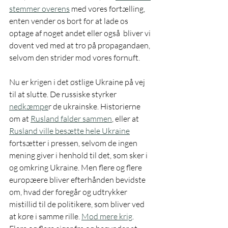
stemmer overens
 med vores fortælling, 
enten vender os bort for at lade os 
optage af noget andet eller også  bliver vi 
dovent ved med at tro på propagandaen, 
selvom den strider mod vores fornuft. 
Nu er krigen i det østlige Ukraine på vej 
til at slutte. De russiske styrker 
nedkæmpe
r de ukrainske. Historierne 
om at 
Rusland falder sammen
, eller at 
Rusland ville besætte hele Ukraine
fortsætter i pressen, selvom de ingen 
mening giver i henhold til det, som sker i 
og omkring Ukraine. Men flere og flere 
europæere bliver efterhånden bevidste 
om, hvad der foregår og udtrykker 
mistillid til de politikere, som bliver ved 
at køre i samme rille. 
Mod mere krig
. 