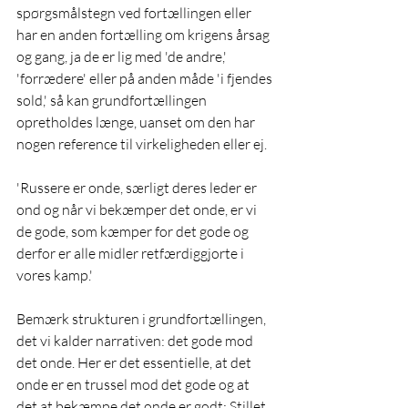
spørgsmålstegn ved fortællingen eller 
har en anden fortælling om krigens årsag 
og gang, ja de er lig med 'de andre,' 
'forrædere' eller på anden måde 'i fjendes 
sold,' så kan grundfortællingen 
opretholdes længe, uanset om den har 
nogen reference til virkeligheden eller ej.
'Russere er onde, særligt deres leder er 
ond og når vi bekæmper det onde, er vi 
de gode, som kæmper for det gode og 
derfor er alle midler retfærdiggjorte i 
vores kamp.'
Bemærk strukturen i grundfortællingen, 
det vi kalder narrativen: det gode mod 
det onde. Her er det essentielle, at det 
onde er en trussel mod det gode og at 
det at bekæmpe det onde er godt: Stillet 