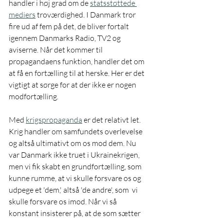
handler i høj grad om de 
statsstøttede 
mediers
 troværdighed. I Danmark tror 
fire ud af fem på det, de bliver fortalt 
igennem Danmarks Radio, TV2 og 
aviserne. Når det kommer til 
propagandaens funktion, handler det om 
at få en fortælling til at herske. Her er det 
vigtigt at sørge for at der ikke er nogen 
modfortælling. 
Med 
krigspropaganda
 er det relativt let. 
Krig handler om samfundets overlevelse 
og altså ultimativt om os mod dem. Nu 
var Danmark ikke truet i Ukrainekrigen, 
men vi fik skabt en grundfortælling, som 
kunne rumme, at vi skulle forsvare os og 
udpege et 'dem,' altså 'de andre', som  vi 
skulle forsvare os imod. Når vi så 
konstant insisterer på, at de som sætter 