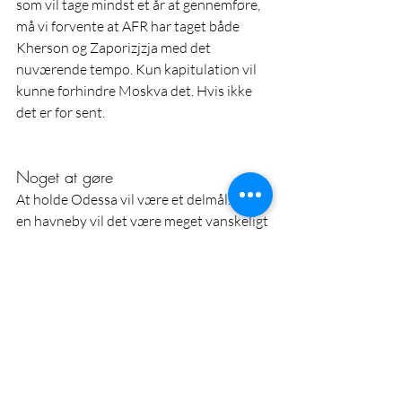
som vil tage mindst et år at gennemføre, 
må vi forvente at AFR har taget både 
Kherson og Zaporizjzja med det 
nuværende tempo. Kun kapitulation vil 
kunne forhindre Moskva det. Hvis ikke 
det er for sent.
Noget at gøre
At holde Odessa vil være et delmål. Uden 
en havneby vil det være meget vanskeligt 
at få Ukraines økonomi til at fungere. Der 
er tale om at indsætte et kontingent i 
Odessa med henblik på at opnå det mål, 
at forhindre en omringning gennem AFR-
fremmarch gennem Mikolaiv og Odessa 
til Transnistrien. Bemærk at en AFR-
præsens på Dneprs højre bred, altså vest 
for floden i Kherson oblast vil betyde en 