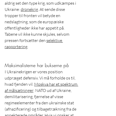
aldrig set den type krig, som udkæmpes i 
Ukraine: 
dronekrig
. At sende disse 
tropper til fronten vil betyde en 
nedslagtning, som de europæiske 
offentligheder ikke har appetit på. 
Tabene vil ikke kunne skjules, selvom 
pressen fortsætter den 
selektive 
rapportering
. 
Maksimalisterne har bukserne på
I Ukrainekrigen er vores position 
udpræget defensiv. Vi må forholde os til, 
hvad fjenden vil. 
Moskva har et spektrum 
af målsætninger
: NATO ud af Ukraine, 
demilitarisering, fjernelse af visse 
regimeelementer fra den ukrainske stat 
(afnazificering) og tilbagetrækning fra de 
annekterede områder. Hvis vi ønsker at 