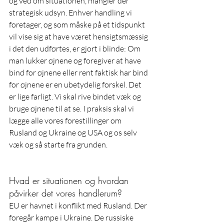
og ved om situationen, mangler der 
strategisk udsyn. Enhver handling vi 
foretager, og som måske på et tidspunkt 
vil vise sig at have været hensigtsmæssig 
i det den udførtes, er gjort i blinde: Om 
man lukker øjnene og foregiver at have 
bind for øjnene eller rent faktisk har bind 
for øjnene er en ubetydelig forskel. Det 
er lige farligt. Vi skal rive bindet væk og 
bruge øjnene til at se. I praksis skal vi 
lægge alle vores forestillinger om 
Rusland og Ukraine og USA og os selv 
væk og så starte fra grunden. 
Hvad er situationen og hvordan 
påvirker det vores handlerum?
EU er havnet i konflikt med Rusland. Der 
foregår kampe i Ukraine. De russiske 