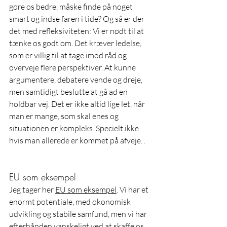
gøre os bedre, måske finde på noget 
smart og indse faren i tide? Og så er der 
det med refleksiviteten: Vi er nødt til at 
tænke os godt om. Det kræver ledelse, 
som er villig til at tage imod råd og 
overveje flere perspektiver. At kunne 
argumentere, debatere vende og dreje, 
men samtidigt beslutte at gå ad en 
holdbar vej. Det er ikke altid lige let, når 
man er mange, som skal enes og 
situationen er kompleks. Specielt ikke 
hvis man allerede er kommet på afveje. . 
EU som eksempel
Jeg tager her 
EU som eksempel
. Vi har et 
enormt potentiale, med økonomisk 
udvikling og stabile samfund, men vi har 
efterhånden vanskeligt ved at skaffe os 