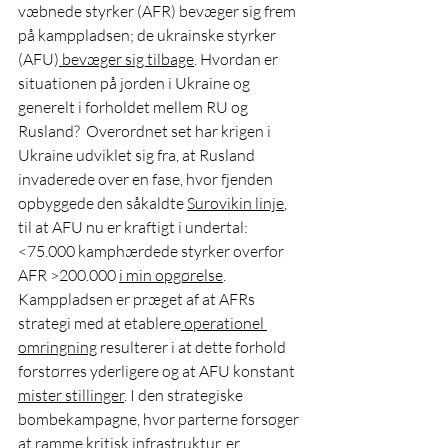
væbnede styrker (AFR) bevæger sig frem 
på kamppladsen; de ukrainske styrker 
(AFU)
 bevæger sig tilbage
. Hvordan er 
situationen på jorden i Ukraine og 
generelt i forholdet mellem RU og 
Rusland?  Overordnet set har krigen i 
Ukraine udviklet sig fra, at Rusland 
invaderede over en fase, hvor fjenden 
opbyggede den såkaldte 
Surovikin linje
, 
til at AFU nu er kraftigt i undertal: 
<75.000 kamphærdede styrker overfor 
AFR >200.000 
i min opgørelse
. 
Kamppladsen er præget af at AFRs 
strategi med at etablere
 operationel 
omringning
 resulterer i at dette forhold 
forstørres yderligere og at AFU konstant 
mister stillinger
. I den strategiske 
bombekampagne, hvor parterne forsøger 
at ramme kritisk infrastruktur, er 