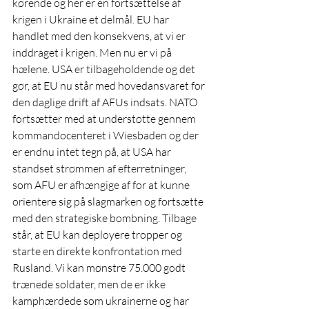
kørende og her er en fortsættelse af 
krigen i Ukraine et delmål. EU har 
handlet med den konsekvens, at vi er 
inddraget i krigen. Men nu er vi på 
hælene. USA er tilbageholdende og det 
gør, at EU nu står med hovedansvaret for 
den daglige drift af AFUs indsats. NATO 
fortsætter med at understøtte gennem 
kommandocenteret i Wiesbaden og der 
er endnu intet tegn på, at USA har 
standset strømmen af efterretninger, 
som AFU er afhængige af for at kunne 
orientere sig på slagmarken og fortsætte 
med den strategiske bombning. Tilbage 
står, at EU kan deployere tropper og 
starte en direkte konfrontation med 
Rusland. Vi kan mønstre 75.000 godt 
trænede soldater, men de er ikke 
kamphærdede som ukrainerne og har 